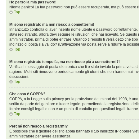
Ho perso la mia password!
Niente panico! La tua password non può essere recuperata, ma può essere rig
Top
Mi sono registrato ma non riesco a connettermi!
Innanzitutto controlla di aver inserito nome utente e password correttamente. 
stavi registrando, allora devi seguire le istruzioni che hai ricevuto. Se questo
amministratori, prima di poter entrare. Quando ti registri ti verrà detto che tip
indirizzo di posta sia valido? (L’attivazione via posta serve a ridurre la possi
Top
Mi sono registrato tempo fa, ma non riesco piú a connettermi?!
Verifica il messaggio di posta elettronica che ti è stato inviato la prima volta
ragione. Molti siti rimuovono periodicamente gli utenti che non hanno mai inv
discussioni.
Top
Che cosa è COPPA?
COPPA, o la Legge sulla privacy per la protezione dei minori del 1998, è una l
scritta da parte del genitore o tutore legale, permettendo la registrazione de
fornire consigli legali e non è un punto di contatto per questioni legali, tranne
Top
Perché non riesco a registrarmi?
È possibile che il gestore del sito abbia bannato il tuo indirizzo IP oppure viet
amministratore per avere assistenza.