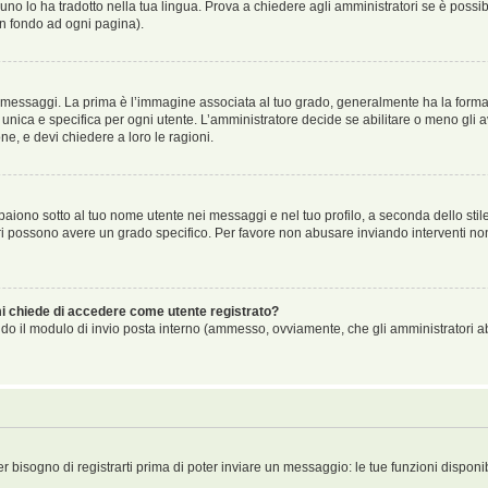
no lo ha tradotto nella tua lingua. Prova a chiedere agli amministratori se è possibi
in fondo ad ogni pagina).
aggi. La prima è l’immagine associata al tuo grado, generalmente ha la forma di ste
ica e specifica per ogni utente. L’amministratore decide se abilitare o meno gli a
ne, e devi chiedere a loro le ragioni.
iono sotto al tuo nome utente nei messaggi e nel tuo profilo, a seconda dello stile c
tori possono avere un grado specifico. Per favore non abusare inviando interventi non 
 mi chiede di accedere come utente registrato?
sando il modulo di invio posta interno (ammesso, ovviamente, che gli amministratori 
er bisogno di registrarti prima di poter inviare un messaggio: le tue funzioni disponi