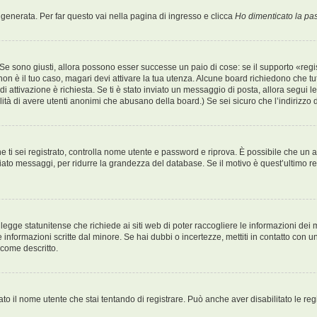
enerata. Per far questo vai nella pagina di ingresso e clicca
Ho dimenticato la p
Se sono giusti, allora possono esser successe un paio di cose: se il supporto «regis
 non è il tuo caso, magari devi attivare la tua utenza. Alcune board richiedono che tu
o di attivazione è richiesta. Se ti è stato inviato un messaggio di posta, allora segui 
bilità di avere utenti anonimi che abusano della board.) Se sei sicuro che l’indirizzo
 che ti sei registrato, controlla nome utente e password e riprova. È possibile che u
iato messaggi, per ridurre la grandezza del database. Se il motivo è quest’ultimo r
egge statunitense che richiede ai siti web di poter raccogliere le informazioni dei m
lle informazioni scritte dal minore. Se hai dubbi o incertezze, mettiti in contatto c
 come descritto.
ato il nome utente che stai tentando di registrare. Può anche aver disabilitato le regis