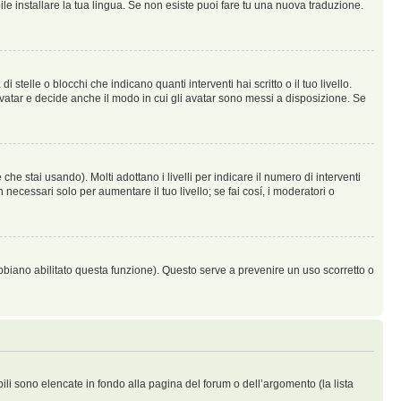
le installare la tua lingua. Se non esiste puoi fare tu una nuova traduzione.
lle o blocchi che indicano quanti interventi hai scritto o il tuo livello.
vatar e decide anche il modo in cui gli avatar sono messi a disposizione. Se
he stai usando). Molti adottano i livelli per indicare il numero di interventi
necessari solo per aumentare il tuo livello; se fai cosí, i moderatori o
abbiano abilitato questa funzione). Questo serve a prevenire un uso scorretto o
bili sono elencate in fondo alla pagina del forum o dell’argomento (la lista