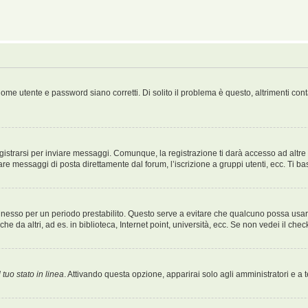
ome utente e password siano corretti. Di solito il problema è questo, altrimenti con
strarsi per inviare messaggi. Comunque, la registrazione ti darà accesso ad altre fu
are messaggi di posta direttamente dal forum, l’iscrizione a gruppi utenti, ecc. Ti ba
connesso per un periodo prestabilito. Questo serve a evitare che qualcuno possa us
e da altri, ad es. in biblioteca, Internet point, università, ecc. Se non vedei il che
 tuo stato in linea
. Attivando questa opzione, apparirai solo agli amministratori e a 