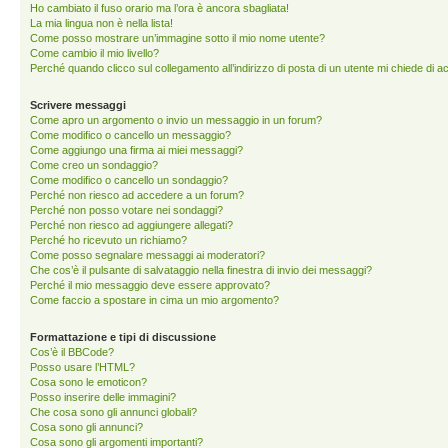
Ho cambiato il fuso orario ma l’ora è ancora sbagliata!
La mia lingua non è nella lista!
Come posso mostrare un’immagine sotto il mio nome utente?
Come cambio il mio livello?
Perché quando clicco sul collegamento all’indirizzo di posta di un utente mi chiede di 
Scrivere messaggi
Come apro un argomento o invio un messaggio in un forum?
Come modifico o cancello un messaggio?
Come aggiungo una firma ai miei messaggi?
Come creo un sondaggio?
Come modifico o cancello un sondaggio?
Perché non riesco ad accedere a un forum?
Perché non posso votare nei sondaggi?
Perché non riesco ad aggiungere allegati?
Perché ho ricevuto un richiamo?
Come posso segnalare messaggi ai moderatori?
Che cos’è il pulsante di salvataggio nella finestra di invio dei messaggi?
Perché il mio messaggio deve essere approvato?
Come faccio a spostare in cima un mio argomento?
Formattazione e tipi di discussione
Cos’è il BBCode?
Posso usare l’HTML?
Cosa sono le emoticon?
Posso inserire delle immagini?
Che cosa sono gli annunci globali?
Cosa sono gli annunci?
Cosa sono gli argomenti importanti?