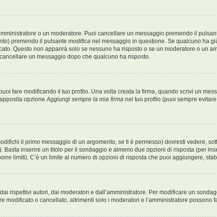
 amministratore o un moderatore. Puoi cancellare un messaggio premendo il pulsan
ento) premendo il pulsante
modifica
nel messaggio in questione. Se qualcuno ha già 
icato. Questo non apparirà solo se nessuno ha risposto o se un moderatore o un a
 cancellare un messaggio dopo che qualcuno ha risposto.
i fare modificando il tuo profilo. Una volta creata la firma, quando scrivi un me
l’apposita opzione
Aggiungi sempre la mia firma
nel tuo profilo (puoi sempre evitar
fichi il primo messaggio di un argomento, se ti è permesso) dovresti vedere, sotto
. Basta inserire un titolo per il sondaggio e almeno due opzioni di risposta (per inse
orre limiti). C’è un limite al numero di opzioni di risposta che puoi aggiungere, stabi
i rispettivi autori, dai moderatori e dall’amministratore. Per modificare un sondag
 modificato o cancellato, altrimenti solo i moderatori e l’amministratore possono fa