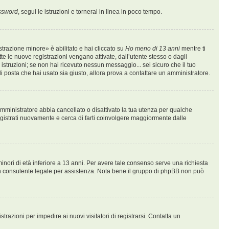
assword
, segui le istruzioni e tornerai in linea in poco tempo.
trazione minore» è abilitato e hai cliccato su
Ho meno di 13 anni
mentre ti
tte le nuove registrazioni vengano attivate, dall’utente stesso o dagli
le istruzioni; se non hai ricevuto nessun messaggio... sei sicuro che il tuo
 di posta che hai usato sia giusto, allora prova a contattare un amministratore.
n amministratore abbia cancellato o disattivato la tua utenza per qualche
egistrati nuovamente e cerca di farti coinvolgere maggiormente dalle
inori di età inferiore a 13 anni. Per avere tale consenso serve una richiesta
on un consulente legale per assistenza. Nota bene il gruppo di phpBB non può
trazioni per impedire ai nuovi visitatori di registrarsi. Contatta un