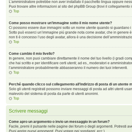
L’amministratore potrebbe non aver installato il pacchetto lingua oppure nessu
Puoi trovare altre informazioni al sito del phpBB Group (trovi il collegamento 
Top
Come posso mostrare un’immagine sotto il mio nome utente?
Ci possono essere due immagini sotto un nome utente quando si guardano i mess
Sotto può esserci un’immagine piú grande nota come avatar, che in genere è un
non ti è concesso l’uso degli avatar, allora è una decisione dell’amministrazio
Top
Come cambio il mio livello?
In genere, non puoi cambiare direttamente il nome del tuo livello (i gradi compa
che hai scritto e per identificare certi utenti; ad es., moderatori e amministra
l’amministratore probabilmente abbasseranno il numero dei tuoi interventi.
Top
Perché quando clicco sul collegamento all’indirizzo di posta di un utente
Solo gli utenti registrati possono inviare messaggi di posta ad altri utenti u
malevolo del sistema di posta da parte di utenti anonimi.
Top
Scrivere messaggi
Come apro un argomento o invio un messaggio in un forum?
Facile, premi il pulsante nelle pagine dei forum o degli argomenti. Potresti av
Puoi aprire nuovi argomenti
,
Puoi votare nei sondaggi
, ecc.).