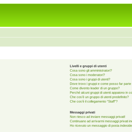
Livelli e gruppi di utenti
Cosa sono gli amministratori?
Cosa sono i moderatori?
Cosa sono i gruppi di utenti?
Dove trovo i gruppi e come posso far parte 
Come divento leader di un gruppo?
Perché alcuni gruppi di utenti appaiono in col
Che cos’è un gruppo di utenti predefinito?
Che cos’è il collegamento “Staff”?
Messaggi privati
Non riesco ad inviare messaggi privati!
Continuano ad arrivarmi messaggi privati ind
Ho ricevuto un messaggio di posta indeside