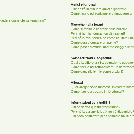
Amici e ignorati
Che cos’è la mia lista amici e ignorati?
Come faccio ad aggiungere o rimuovere un ut
accedere come utente registrato?
Ricerche nella board
Come si fanno le ricerche nella board?
Perché la mia ricerca non dà risultati?
Perché la mia ricerca dà come risultato un
Come posso cercare un utente?
Come posso trovare i miei messaggi e le mi
Sottoscrizioni e segnalibri
Qual è la differenza fra segnalibri e sottosc
Come faccio ad sottoscrivere un determina
Come cancello le mie sottoscrizioni?
Allegati
Quali allegati sono ammessi in questa boar
Come faccio a trovare i miei allegati?
Informazioni su phpBB 3
Chi ha scritto questo programma?
Perché la caratteristica X non è disponibile?
Chi devo contattare per segnalare abusi e/o