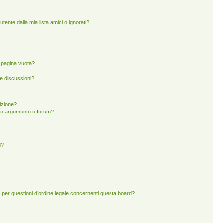
ente dalla mia lista amici o ignorati?
a pagina vuota?
e discussioni?
rizione?
to argomento o forum?
d?
 per questioni d’ordine legale concernenti questa board?