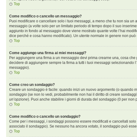
Top
Come modifico o cancello un messaggio?
Puoi modificare o cancellare solo i tuoi messaggi, a meno che tu non sia un
messaggio (a volte solo per un limitato periodo di tempo dopo il suo inserim
aggiunto in fondo al messaggio dove viene mostrato quante volte l’hai modif
dice perché e cosa hanno modificato). Un utente normale in genere non può
Top
Come aggiungo una firma ai miei messaggi?
Per aggiungere una firma a un messaggio devi prima crearne una, cosa che puo
decidere di aggiungere sempre la firma a tutti i tuoi messaggi selezionando 
messaggio).
Top
Come creo un sondaggio?
Creare un sondaggio è facile: quando inizi un nuovo argomento (o quando modi
sondaggio
(se non lo vedi, probabilmente non hai il diritto di creare sondaggi)
un’opzione
). Puoi anche stabilire i giorni di durata del sondaggio (0 per non p
Top
Come modifico o cancello un sondaggio?
Come per i messaggi, i sondaggi possono essere modificati e cancellati solo da
associato il sondaggio). Se nessuno ha ancora votato, il sondaggio può essere
Top