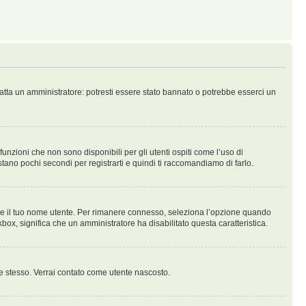
tatta un amministratore: potresti essere stato bannato o potrebbe esserci un
nzioni che non sono disponibili per gli utenti ospiti come l’uso di
stano pochi secondi per registrarti e quindi ti raccomandiamo di farlo.
are il tuo nome utente. Per rimanere connesso, seleziona l’opzione quando
ckbox, significa che un amministratore ha disabilitato questa caratteristica.
te stesso. Verrai contato come utente nascosto.