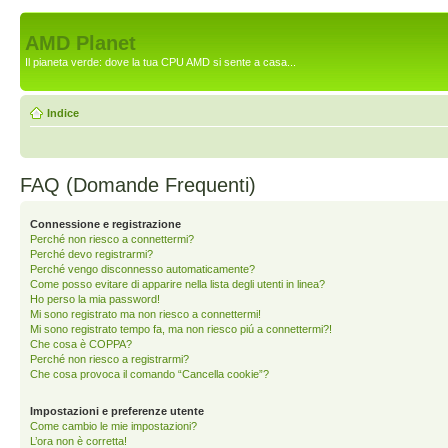
AMD Planet
Il pianeta verde: dove la tua CPU AMD si sente a casa...
Indice
FAQ (Domande Frequenti)
Connessione e registrazione
Perché non riesco a connettermi?
Perché devo registrarmi?
Perché vengo disconnesso automaticamente?
Come posso evitare di apparire nella lista degli utenti in linea?
Ho perso la mia password!
Mi sono registrato ma non riesco a connettermi!
Mi sono registrato tempo fa, ma non riesco piú a connettermi?!
Che cosa è COPPA?
Perché non riesco a registrarmi?
Che cosa provoca il comando “Cancella cookie”?
Impostazioni e preferenze utente
Come cambio le mie impostazioni?
L’ora non è corretta!