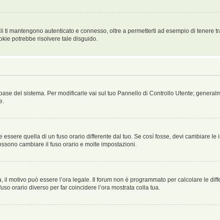
i ti mantengono autenticato e connesso, oltre a permetterti ad esempio di tenere tra
okie potrebbe risolvere tale disguido.
atabase del sistema. Per modificarle vai sul tuo Pannello di Controllo Utente; gene
e.
sere quella di un fuso orario differente dal tuo. Se cosí fosse, devi cambiare le imp
possono cambiare il fuso orario e molte impostazioni.
a, il motivo può essere l’ora legale. Il forum non è programmato per calcolare le diff
fuso orario diverso per far coincidere l’ora mostrata colla tua.