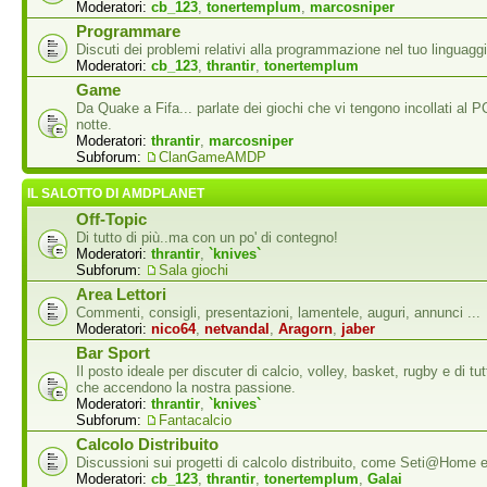
Moderatori:
cb_123
,
tonertemplum
,
marcosniper
Programmare
Discuti dei problemi relativi alla programmazione nel tuo linguaggi
Moderatori:
cb_123
,
thrantir
,
tonertemplum
Game
Da Quake a Fifa... parlate dei giochi che vi tengono incollati al P
notte.
Moderatori:
thrantir
,
marcosniper
Subforum:
ClanGameAMDP
IL SALOTTO DI AMDPLANET
Off-Topic
Di tutto di più..ma con un po' di contegno!
Moderatori:
thrantir
,
`knives`
Subforum:
Sala giochi
Area Lettori
Commenti, consigli, presentazioni, lamentele, auguri, annunci ...
Moderatori:
nico64
,
netvandal
,
Aragorn
,
jaber
Bar Sport
Il posto ideale per discuter di calcio, volley, basket, rugby e di tutti
che accendono la nostra passione.
Moderatori:
thrantir
,
`knives`
Subforum:
Fantacalcio
Calcolo Distribuito
Discussioni sui progetti di calcolo distribuito, come Seti@Home
Moderatori:
cb_123
,
thrantir
,
tonertemplum
,
Galai