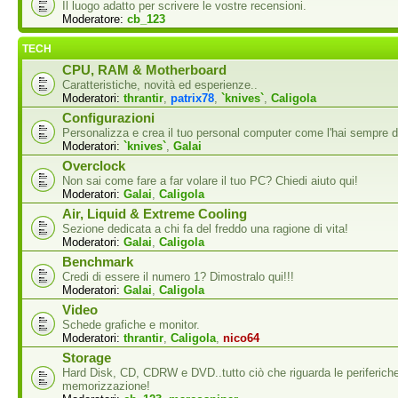
Il luogo adatto per scrivere le vostre recensioni.
Moderatore:
cb_123
TECH
CPU, RAM & Motherboard
Caratteristiche, novità ed esperienze..
Moderatori:
thrantir
,
patrix78
,
`knives`
,
Caligola
Configurazioni
Personalizza e crea il tuo personal computer come l'hai sempre d
Moderatori:
`knives`
,
Galai
Overclock
Non sai come fare a far volare il tuo PC? Chiedi aiuto qui!
Moderatori:
Galai
,
Caligola
Air, Liquid & Extreme Cooling
Sezione dedicata a chi fa del freddo una ragione di vita!
Moderatori:
Galai
,
Caligola
Benchmark
Credi di essere il numero 1? Dimostralo qui!!!
Moderatori:
Galai
,
Caligola
Video
Schede grafiche e monitor.
Moderatori:
thrantir
,
Caligola
,
nico64
Storage
Hard Disk, CD, CDRW e DVD..tutto ciò che riguarda le periferiche
memorizzazione!