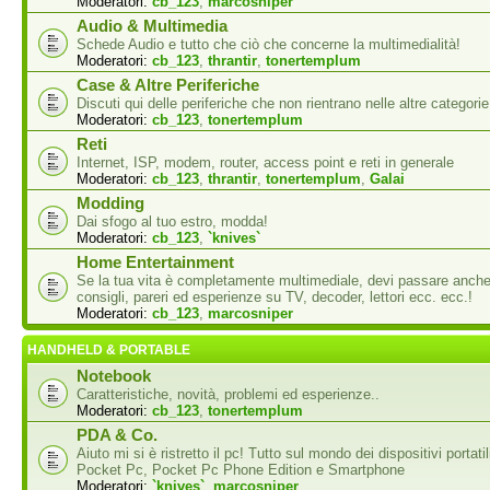
Moderatori:
cb_123
,
marcosniper
Audio & Multimedia
Schede Audio e tutto che ciò che concerne la multimedialità!
Moderatori:
cb_123
,
thrantir
,
tonertemplum
Case & Altre Periferiche
Discuti qui delle periferiche che non rientrano nelle altre categorie
Moderatori:
cb_123
,
tonertemplum
Reti
Internet, ISP, modem, router, access point e reti in generale
Moderatori:
cb_123
,
thrantir
,
tonertemplum
,
Galai
Modding
Dai sfogo al tuo estro, modda!
Moderatori:
cb_123
,
`knives`
Home Entertainment
Se la tua vita è completamente multimediale, devi passare anche
consigli, pareri ed esperienze su TV, decoder, lettori ecc. ecc.!
Moderatori:
cb_123
,
marcosniper
HANDHELD & PORTABLE
Notebook
Caratteristiche, novità, problemi ed esperienze..
Moderatori:
cb_123
,
tonertemplum
PDA & Co.
Aiuto mi si è ristretto il pc! Tutto sul mondo dei dispositivi portati
Pocket Pc, Pocket Pc Phone Edition e Smartphone
Moderatori:
`knives`
,
marcosniper