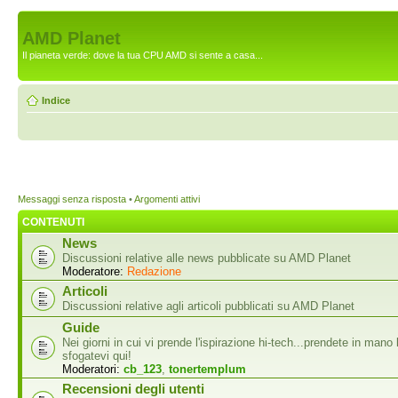
AMD Planet
Il pianeta verde: dove la tua CPU AMD si sente a casa...
Indice
Messaggi senza risposta
•
Argomenti attivi
CONTENUTI
News
Discussioni relative alle news pubblicate su AMD Planet
Moderatore:
Redazione
Articoli
Discussioni relative agli articoli pubblicati su AMD Planet
Guide
Nei giorni in cui vi prende l'ispirazione hi-tech...prendete in mano 
sfogatevi qui!
Moderatori:
cb_123
,
tonertemplum
Recensioni degli utenti