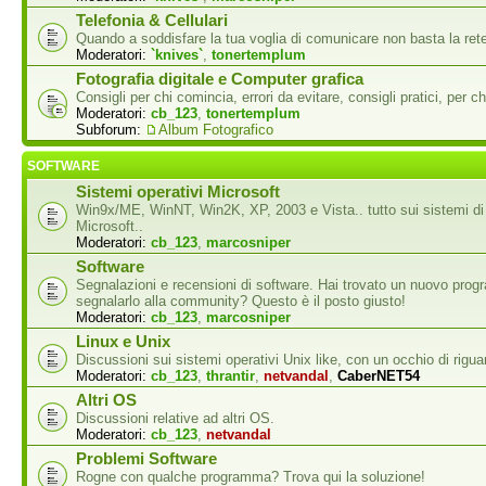
Telefonia & Cellulari
Quando a soddisfare la tua voglia di comunicare non basta la rete
Moderatori:
`knives`
,
tonertemplum
Fotografia digitale e Computer grafica
Consigli per chi comincia, errori da evitare, consigli pratici, per ch
Moderatori:
cb_123
,
tonertemplum
Subforum:
Album Fotografico
SOFTWARE
Sistemi operativi Microsoft
Win9x/ME, WinNT, Win2K, XP, 2003 e Vista.. tutto sui sistemi di
Microsoft..
Moderatori:
cb_123
,
marcosniper
Software
Segnalazioni e recensioni di software. Hai trovato un nuovo pro
segnalarlo alla community? Questo è il posto giusto!
Moderatori:
cb_123
,
marcosniper
Linux e Unix
Discussioni sui sistemi operativi Unix like, con un occhio di rigua
Moderatori:
cb_123
,
thrantir
,
netvandal
,
CaberNET54
Altri OS
Discussioni relative ad altri OS.
Moderatori:
cb_123
,
netvandal
Problemi Software
Rogne con qualche programma? Trova qui la soluzione!