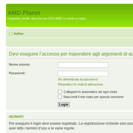
AMD Planet
Il pianeta verde: dove la tua CPU AMD si sente a casa...
Indice
Devi eseguire l’accesso per rispondere agli argomenti di q
Nome utente:
Password:
Ho dimenticato la password
Rispedisci l’e-mail di attivazione
Collegami in automatico ad ogni visita
Nascondi il mio stato per questa sessione
ISCRIVITI
Per eseguire il login devi essere registrato. La registrazione richiede solo po
aver letto i termini d’uso e le varie regole.