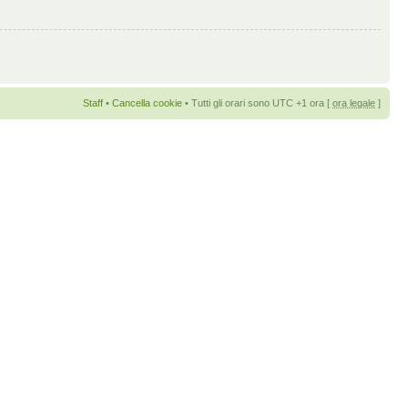
Staff
•
Cancella cookie
• Tutti gli orari sono UTC +1 ora [
ora legale
]