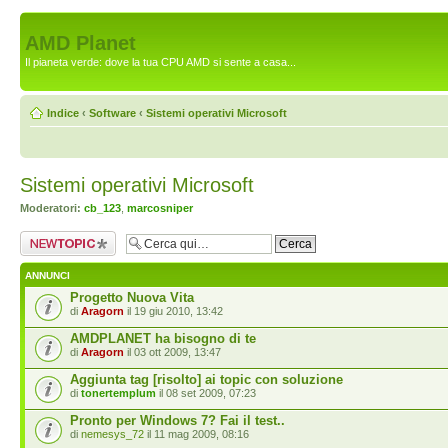
AMD Planet
Il pianeta verde: dove la tua CPU AMD si sente a casa...
Indice
‹
Software
‹
Sistemi operativi Microsoft
Sistemi operativi Microsoft
Moderatori:
cb_123
,
marcosniper
Scrivi un nuovo
argomento
ANNUNCI
Progetto Nuova Vita
di
Aragorn
il 19 giu 2010, 13:42
AMDPLANET ha bisogno di te
di
Aragorn
il 03 ott 2009, 13:47
Aggiunta tag [risolto] ai topic con soluzione
di
tonertemplum
il 08 set 2009, 07:23
Pronto per Windows 7? Fai il test..
di
nemesys_72
il 11 mag 2009, 08:16