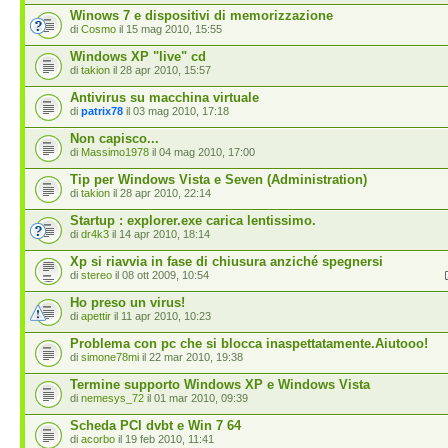
Winows 7 e dispositivi di memorizzazione
di
Cosmo
il 15 mag 2010, 15:55
Windows XP "live" cd
di
takion
il 28 apr 2010, 15:57
Antivirus su macchina virtuale
di
patrix78
il 03 mag 2010, 17:18
Non capisco...
di
Massimo1978
il 04 mag 2010, 17:00
Tip per Windows Vista e Seven (Administration)
di
takion
il 28 apr 2010, 22:14
Startup : explorer.exe carica lentissimo.
di
dr4k3
il 14 apr 2010, 18:14
Xp si riavvia in fase di chiusura anziché spegnersi
di
stereo
il 08 ott 2009, 10:54
Ho preso un virus!
di
apettir
il 11 apr 2010, 10:23
Problema con pc che si blocca inaspettatamente.Aiutooo!
di
simone78mi
il 22 mar 2010, 19:38
Termine supporto Windows XP e Windows Vista
di
nemesys_72
il 01 mar 2010, 09:39
Scheda PCI dvbt e Win 7 64
di
acorbo
il 19 feb 2010, 11:41