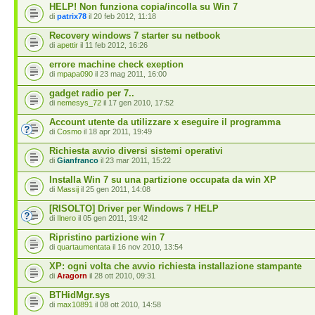
HELP! Non funziona copia/incolla su Win 7
di
patrix78
il 20 feb 2012, 11:18
Recovery windows 7 starter su netbook
di
apettir
il 11 feb 2012, 16:26
errore machine check exeption
di
mpapa090
il 23 mag 2011, 16:00
gadget radio per 7..
di
nemesys_72
il 17 gen 2010, 17:52
Account utente da utilizzare x eseguire il programma
di
Cosmo
il 18 apr 2011, 19:49
Richiesta avvio diversi sistemi operativi
di
Gianfranco
il 23 mar 2011, 15:22
Installa Win 7 su una partizione occupata da win XP
di
Massij
il 25 gen 2011, 14:08
[RISOLTO] Driver per Windows 7 HELP
di
Ilnero
il 05 gen 2011, 19:42
Ripristino partizione win 7
di
quartaumentata
il 16 nov 2010, 13:54
XP: ogni volta che avvio richiesta installazione stampante
di
Aragorn
il 28 ott 2010, 09:31
BTHidMgr.sys
di
max10891
il 08 ott 2010, 14:58