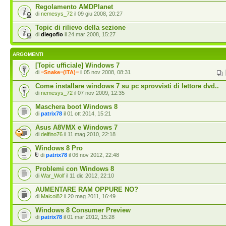
Regolamento AMDPlanet
di
nemesys_72
il 09 giu 2008, 20:27
Topic di rilievo della sezione
di
diegofio
il 24 mar 2008, 15:27
ARGOMENTI
[Topic ufficiale] Windows 7
di
=Snake=(ITA)=
il 05 nov 2008, 08:31
Come installare windows 7 su pc sprovvisti di lettore dvd..
di
nemesys_72
il 07 nov 2009, 12:35
Maschera boot Windows 8
di
patrix78
il 01 ott 2014, 15:21
Asus A8VMX e Windows 7
di
delfino76
il 11 mag 2010, 22:18
Windows 8 Pro
di
patrix78
il 06 nov 2012, 22:48
Problemi con Windows 8
di
War_Wolf
il 11 dic 2012, 22:10
AUMENTARE RAM OPPURE NO?
di
Maicol82
il 20 mag 2011, 16:49
Windows 8 Consumer Preview
di
patrix78
il 01 mar 2012, 15:28