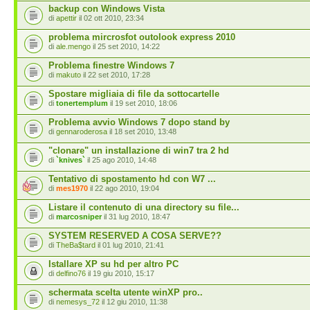
backup con Windows Vista
di
apettir
il 02 ott 2010, 23:34
problema mircrosfot outolook express 2010
di
ale.mengo
il 25 set 2010, 14:22
Problema finestre Windows 7
di
makuto
il 22 set 2010, 17:28
Spostare migliaia di file da sottocartelle
di
tonertemplum
il 19 set 2010, 18:06
Problema avvio Windows 7 dopo stand by
di
gennaroderosa
il 18 set 2010, 13:48
"clonare" un installazione di win7 tra 2 hd
di
`knives`
il 25 ago 2010, 14:48
Tentativo di spostamento hd con W7 ...
di
mes1970
il 22 ago 2010, 19:04
Listare il contenuto di una directory su file...
di
marcosniper
il 31 lug 2010, 18:47
SYSTEM RESERVED A COSA SERVE??
di
TheBa$tard
il 01 lug 2010, 21:41
Istallare XP su hd per altro PC
di
delfino76
il 19 giu 2010, 15:17
schermata scelta utente winXP pro..
di
nemesys_72
il 12 giu 2010, 11:38