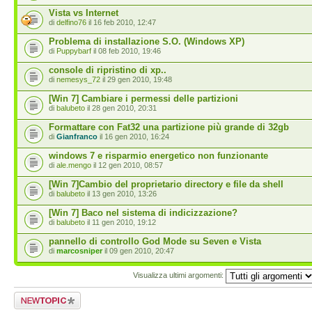
Vista vs Internet
di
delfino76
il 16 feb 2010, 12:47
Problema di installazione S.O. (Windows XP)
di
Puppybarf
il 08 feb 2010, 19:46
console di ripristino di xp..
di
nemesys_72
il 29 gen 2010, 19:48
[Win 7] Cambiare i permessi delle partizioni
di
balubeto
il 28 gen 2010, 20:31
Formattare con Fat32 una partizione più grande di 32gb
di
Gianfranco
il 16 gen 2010, 16:24
windows 7 e risparmio energetico non funzionante
di
ale.mengo
il 12 gen 2010, 08:57
[Win 7]Cambio del proprietario directory e file da shell
di
balubeto
il 13 gen 2010, 13:26
[Win 7] Baco nel sistema di indicizzazione?
di
balubeto
il 11 gen 2010, 19:12
pannello di controllo God Mode su Seven e Vista
di
marcosniper
il 09 gen 2010, 20:47
Visualizza ultimi argomenti:
Scrivi un nuovo
argomento