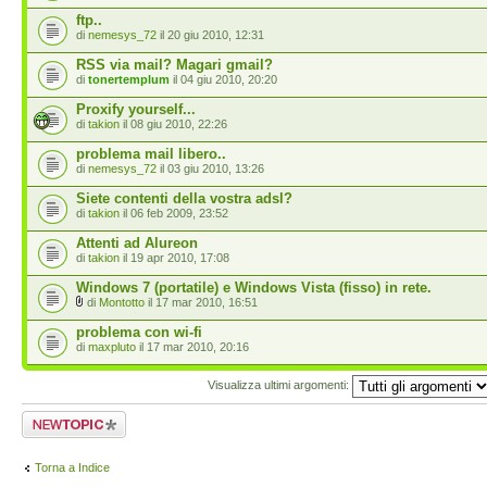
ftp..
di
nemesys_72
il 20 giu 2010, 12:31
RSS via mail? Magari gmail?
di
tonertemplum
il 04 giu 2010, 20:20
Proxify yourself...
di
takion
il 08 giu 2010, 22:26
problema mail libero..
di
nemesys_72
il 03 giu 2010, 13:26
Siete contenti della vostra adsl?
di
takion
il 06 feb 2009, 23:52
Attenti ad Alureon
di
takion
il 19 apr 2010, 17:08
Windows 7 (portatile) e Windows Vista (fisso) in rete.
di
Montotto
il 17 mar 2010, 16:51
problema con wi-fi
di
maxpluto
il 17 mar 2010, 20:16
Visualizza ultimi argomenti:
Scrivi un nuovo
argomento
Torna a Indice