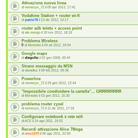
Attivazione nuova linea
di
nemesys_72
il 05 apr 2013, 17:41
Vodafone Station + router wi-fi
di
patrix78
il 23 dic 2012, 10:17
router adb teletu + access point
di
ale.mengo
il 18 nov 2012, 18:18
Problema Wireless
di
Montotto
il 04 ott 2012, 18:04
Google maps
di
diegofio
il 02 gen 2009, 00:44
Strano messaggio da MSN
di
danielluz
il 08 feb 2012, 08:36
Powerline
di
nemesys_72
il 29 gen 2012, 12:44
"Impossibile condividere la cartella"... GRRRRRRRR
di
Montotto
il 03 gen 2012, 15:30
problema router zyxel
di
nemesys_72
il 11 dic 2011, 17:16
Configurare notebook x rete wifi
di
ACE
il 24 ago 2011, 16:02
Recordi attivazione Alice 7Mega
di
mes1970
il 06 ago 2011, 22:50