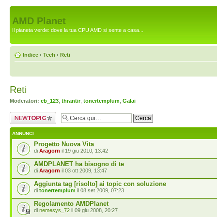
AMD Planet
Il pianeta verde: dove la tua CPU AMD si sente a casa...
Indice
‹
Tech
‹
Reti
Reti
Moderatori:
cb_123
,
thrantir
,
tonertemplum
,
Galai
Scrivi un nuovo
argomento
ANNUNCI
Progetto Nuova Vita
di
Aragorn
il 19 giu 2010, 13:42
AMDPLANET ha bisogno di te
di
Aragorn
il 03 ott 2009, 13:47
Aggiunta tag [risolto] ai topic con soluzione
di
tonertemplum
il 08 set 2009, 07:23
Regolamento AMDPlanet
di
nemesys_72
il 09 giu 2008, 20:27