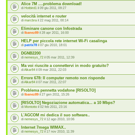
Alice 7M ....problema download!
di
Hotbird1
il 09 giu 2011, 09:27
velocità internet e router
di
marcbra
il 22 mag 2011, 00:14
Eliminare canone con Infostrada
di
Ibanez89
il 28 apr 2011, 16:00
HELP per piccola rete internet Wi-Fi casalinga
di
patrix78
il 07 giu 2010, 18:01
DGNB2200
di
nemesys_72
il 05 mar 2011, 12:39
Ma voi riuscite a connettervi in modo gratuito?
di
Alkar84
il 09 mar 2011, 22:03
Errore 678: Il computer remoto non risponde
di
Alkar84
il 07 mar 2011, 22:07
Problema pennetta vodafone [RISOLTO]
di
Ibanez89
il 27 gen 2011, 15:26
[RISOLTO] Negoziazione automatica... a 10 Mbps?
di
Montotto
il 02 feb 2011, 23:16
L'AGCOM mi dedica il suo software..
di
nemesys_72
il 12 ago 2010, 10:06
Internet 7mega WIMAX..
di
nemesys_72
il 17 nov 2010, 11:39