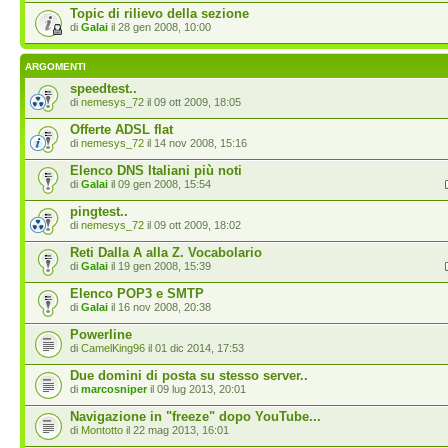
Topic di rilievo della sezione
di
Galai
il 28 gen 2008, 10:00
ARGOMENTI
speedtest..
di
nemesys_72
il 09 ott 2009, 18:05
Offerte ADSL flat
di
nemesys_72
il 14 nov 2008, 15:16
Elenco DNS Italiani più noti
di
Galai
il 09 gen 2008, 15:54
pingtest..
di
nemesys_72
il 09 ott 2009, 18:02
Reti Dalla A alla Z. Vocabolario
di
Galai
il 19 gen 2008, 15:39
Elenco POP3 e SMTP
di
Galai
il 16 nov 2008, 20:38
Powerline
di
CamelKing96
il 01 dic 2014, 17:53
Due domini di posta su stesso server..
di
marcosniper
il 09 lug 2013, 20:01
Navigazione in "freeze" dopo YouTube...
di
Montotto
il 22 mag 2013, 16:01