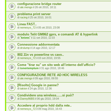
configurazione bridge router
di
ale.mengo
il 26 ott 2010, 18:11
problema print server
di
racing
il 25 ott 2010, 16:01
Linea FAST..
di
nemesys_72
il 05 ott 2010, 23:08
modulo Telit GM862 gprs, e comandi AT & hyperlink
di
`knives`
il 11 set 2010, 11:03
Connessione addormentata
di
drslump
il 14 ago 2010, 12:17
802.11n vs powerline vs cavo..
di
nemesys_72
il 03 set 2010, 19:55
Come "tirar su" un sito web all'interno dell'ufficio?
di
tonertemplum
il 31 ago 2010, 18:46
CONFIGURAZIONE RETE AD HOC WIRELESS
di
ale.mengo
il 09 ago 2010, 09:55
[Risolto] Google in panne?
di
takion
il 24 giu 2010, 12:36
Condividere una wireless......si può?
di
Danny86BS
il 06 giu 2010, 19:04
Accedere al proprio hdd dalla rete..
di
nemesys_72
il 09 mag 2010, 16:43