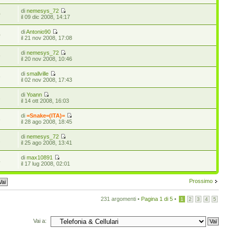
di
nemesys_72
0
il 09 dic 2008, 14:17
di
Antonio90
0
il 21 nov 2008, 17:08
di
nemesys_72
9
il 20 nov 2008, 10:46
di
smallville
9
il 02 nov 2008, 17:43
di
Yoann
3
il 14 ott 2008, 16:03
di
=Snake=(ITA)=
8
il 28 ago 2008, 18:45
di
nemesys_72
2
il 25 ago 2008, 13:41
di
max10891
4
il 17 lug 2008, 02:01
Prossimo
231 argomenti •
Pagina
1
di
5
•
1
2
3
4
5
Vai a: