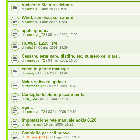
Vodafone Station telefonia...
di
takion
il 22 mar 2009, 01:26
Wind, sentenza sui canoni
di
takion
il 21 mar 2009, 16:23
apple iphone..
di
nemesys_72
il 08 mar 2009, 17:09
HUAWEI E220 TIM
di
kala89
il 08 mar 2009, 15:38
Cessare, terminare, disdire, etc. numero cellulare..
di
nemesys_72
il 04 mar 2009, 15:06
cerco lg phone manager
di
candys
il 18 feb 2009, 10:49
Nokia software updater..
di
marcosniper
il 03 feb 2009, 01:43
Consiglio telefono piccolo umts
di
cb_123
il 03 feb 2008, 15:23
ngm..
di
nemesys_72
il 03 feb 2009, 10:19
impostazione rete manuale nokia 6120
di
ale.mengo
il 19 gen 2009, 21:22
Consiglio per cell nuovo
di
=Snake=(ITA)=
il 11 ago 2008, 13:04