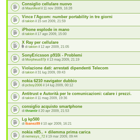
Consiglio cellulare nuovo
di
MauriAxel
il 11 nov 2009, 16:28
Vince l'Agcom: number portability in tre giorni
di
takion
il 15 set 2009, 21:59
iPhone esplode in mano
di
takion
il 17 ago 2009, 15:00
X Ray per cellulare
di
takion
il 12 apr 2009, 21:05
SonyEricsson p910i - Problemi
di
Morpheus87jr
il 13 mag 2009, 21:19
Violazione dati: arrestati dipendenti Telecom
di
takion
il 31 lug 2009, 09:43
nokia 6210 navigator dubbio
di
pcboy2006
il 14 lug 2009, 00:12
Antitrust e Autorità per le comunicazioni: calare i prezzi.
di
takion
il 11 mag 2009, 19:36
consiglio acquisto smartphone
di
thrantir
il 20 apr 2009, 21:53
Lg kp500
di
Ibanez89
il 10 apr 2009, 16:21
nokia n85.. + dilemma prima carica
di
nemesys_72
il 19 mar 2009, 09:44