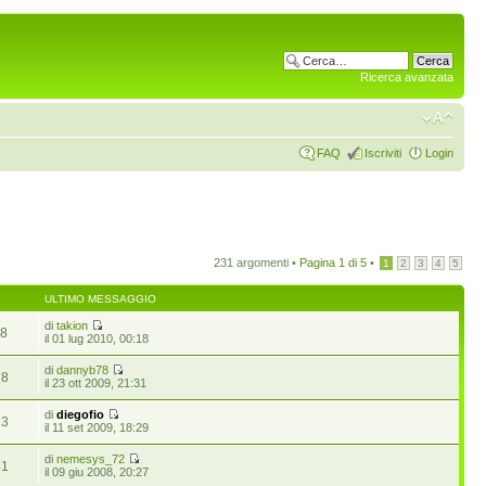
Ricerca avanzata
FAQ
Iscriviti
Login
231 argomenti •
Pagina
1
di
5
•
1
2
3
4
5
ULTIMO MESSAGGIO
di
takion
18
il 01 lug 2010, 00:18
di
dannyb78
78
il 23 ott 2009, 21:31
di
diegofio
13
il 11 set 2009, 18:29
di
nemesys_72
41
il 09 giu 2008, 20:27