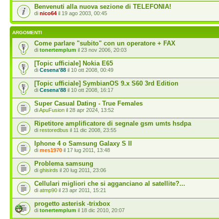
Benvenuti alla nuova sezione di TELEFONIA!
di
nico64
il 19 ago 2003, 00:45
ARGOMENTI
Come parlare "subito" con un operatore + FAX
di
tonertemplum
il 23 nov 2006, 20:03
[Topic ufficiale] Nokia E65
di
Cesena'88
il 10 ott 2008, 00:49
[Topic ufficiale] SymbianOS 9.x S60 3rd Edition
di
Cesena'88
il 10 ott 2008, 16:17
Super Сasual Dating - True Females
di
ApuFusion
il 28 apr 2024, 13:52
Ripetitore amplificatore di segnale gsm umts hsdpa
di
restoredbus
il 11 dic 2008, 23:55
Iphone 4 o Samsung Galaxy S II
di
mes1970
il 17 lug 2011, 13:48
Problema samsung
di
ghisirds
il 20 lug 2011, 23:06
Cellulari migliori che si agganciano al satellite?...
di
atmp90
il 23 apr 2011, 15:21
progetto asterisk -trixbox
di
tonertemplum
il 18 dic 2010, 20:07