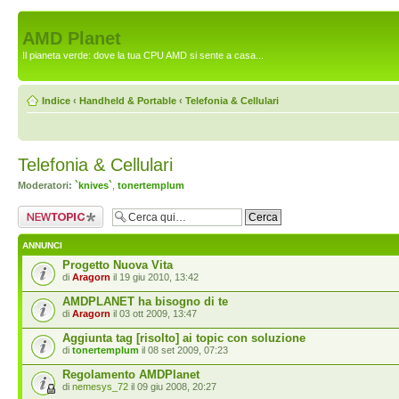
AMD Planet
Il pianeta verde: dove la tua CPU AMD si sente a casa...
Indice
‹
Handheld & Portable
‹
Telefonia & Cellulari
Telefonia & Cellulari
Moderatori:
`knives`
,
tonertemplum
Scrivi un nuovo
argomento
ANNUNCI
Progetto Nuova Vita
di
Aragorn
il 19 giu 2010, 13:42
AMDPLANET ha bisogno di te
di
Aragorn
il 03 ott 2009, 13:47
Aggiunta tag [risolto] ai topic con soluzione
di
tonertemplum
il 08 set 2009, 07:23
Regolamento AMDPlanet
di
nemesys_72
il 09 giu 2008, 20:27