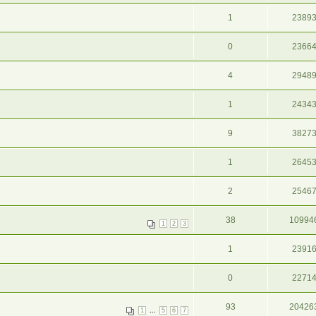
1
2389
0
2366
4
2948
1
2434
9
3827
1
2645
2
2546
38
10994
1
2
3
1
2391
0
2271
93
20426
...
1
5
6
7