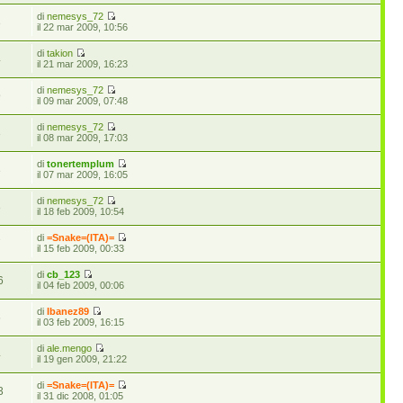
di
nemesys_72
3
il 22 mar 2009, 10:56
di
takion
4
il 21 mar 2009, 16:23
di
nemesys_72
9
il 09 mar 2009, 07:48
di
nemesys_72
3
il 08 mar 2009, 17:03
di
tonertemplum
3
il 07 mar 2009, 16:05
di
nemesys_72
3
il 18 feb 2009, 10:54
di
=Snake=(ITA)=
7
il 15 feb 2009, 00:33
di
cb_123
6
il 04 feb 2009, 00:06
di
Ibanez89
6
il 03 feb 2009, 16:15
di
ale.mengo
4
il 19 gen 2009, 21:22
di
=Snake=(ITA)=
3
il 31 dic 2008, 01:05