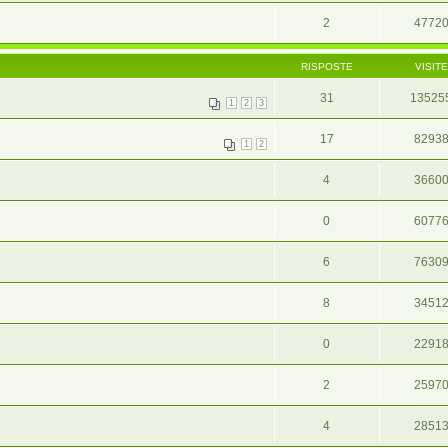
2
4772
RISPOSTE
VISITE
31
13525
1
2
3
17
8293
1
2
4
3660
0
6077
6
7630
8
3451
0
2291
2
2597
4
2851