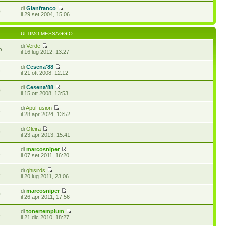
di
Gianfranco
0
il 29 set 2004, 15:06
ULTIMO MESSAGGIO
di
Verde
5
il 16 lug 2012, 13:27
di
Cesena'88
8
il 21 ott 2008, 12:12
di
Cesena'88
0
il 15 ott 2008, 13:53
di
ApuFusion
6
il 28 apr 2024, 13:52
di
Oleira
9
il 23 apr 2013, 15:41
di
marcosniper
2
il 07 set 2011, 16:20
di
ghisirds
8
il 20 lug 2011, 23:06
di
marcosniper
0
il 26 apr 2011, 17:56
di
tonertemplum
3
il 21 dic 2010, 18:27