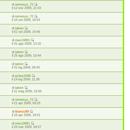
di
nemesys_72
5
il 12 nov 2009, 21:43
di
nemesys_72
5
il 16 set 2009, 18:53
di
takion
7
il 01 set 2009, 14:46
di
max10891
1
il 31 ago 2009, 13:16
di
takion
3
il 25 ago 2009, 15:44
di
takion
6
il 31 lug 2009, 09:43
di
pcboy2006
8
il 14 lug 2009, 11:38
di
takion
6
il 11 mag 2009, 19:36
di
nemesys_72
4
il 21 apr 2009, 09:25
di
Ibanez89
7
il 16 apr 2009, 18:01
di
max10891
8
il 29 mar 2009, 09:57