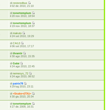
di
restoredbus
4
il 02 dic 2010, 21:10
di
tonertemplum
9
il 20 nov 2010, 18:54
di
tonertemplum
9
il 19 nov 2010, 18:37
di
makuto
0
il 24 set 2010, 19:29
di
C4rL0
6
il 06 set 2010, 17:17
di
thrantir
3
il 30 ago 2010, 15:35
di
Galai
9
il 24 ago 2010, 22:45
di
nemesys_72
1
il 24 ago 2010, 08:52
di
patrix78
1
il 29 lug 2010, 23:11
di
=Snake=(ITA)=
2
il 30 giu 2010, 20:34
di
tonertemplum
6
il 27 dic 2009, 16:31