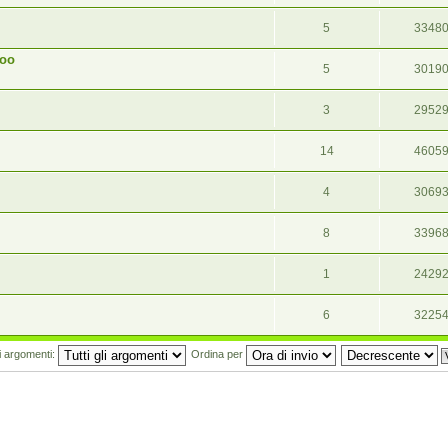
5
3348
ooo
5
3019
3
2952
14
4605
4
3069
8
3396
1
2429
6
3225
mi argomenti:
Ordina per