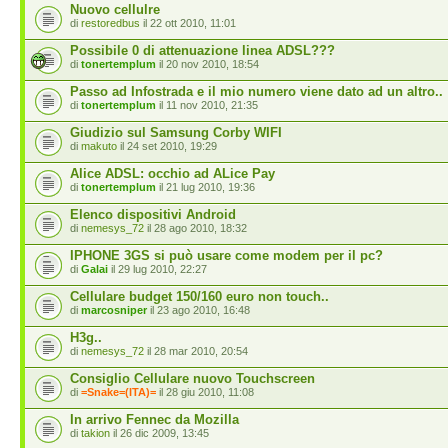
Nuovo cellulre
di
restoredbus
il 22 ott 2010, 11:01
Possibile 0 di attenuazione linea ADSL???
di
tonertemplum
il 20 nov 2010, 18:54
Passo ad Infostrada e il mio numero viene dato ad un altro..
di
tonertemplum
il 11 nov 2010, 21:35
Giudizio sul Samsung Corby WIFI
di
makuto
il 24 set 2010, 19:29
Alice ADSL: occhio ad ALice Pay
di
tonertemplum
il 21 lug 2010, 19:36
Elenco dispositivi Android
di
nemesys_72
il 28 ago 2010, 18:32
IPHONE 3GS si può usare come modem per il pc?
di
Galai
il 29 lug 2010, 22:27
Cellulare budget 150/160 euro non touch..
di
marcosniper
il 23 ago 2010, 16:48
H3g..
di
nemesys_72
il 28 mar 2010, 20:54
Consiglio Cellulare nuovo Touchscreen
di
=Snake=(ITA)=
il 28 giu 2010, 11:08
In arrivo Fennec da Mozilla
di
takion
il 26 dic 2009, 13:45