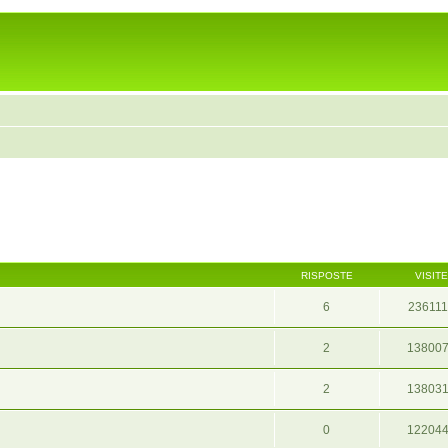
RISPOSTE
VISITE
6
23611
2
13800
2
13803
0
12204