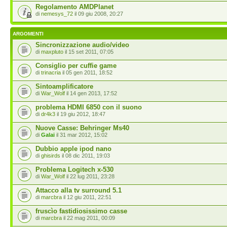
Regolamento AMDPlanet
di
nemesys_72
il 09 giu 2008, 20:27
ARGOMENTI
Sincronizzazione audio/video
di
maxpluto
il 15 set 2011, 07:05
Consiglio per cuffie game
di
trinacria
il 05 gen 2011, 18:52
Sintoamplificatore
di
War_Wolf
il 14 gen 2013, 17:52
problema HDMI 6850 con il suono
di
dr4k3
il 19 giu 2012, 18:47
Nuove Casse: Behringer Ms40
di
Galai
il 31 mar 2012, 15:02
Dubbio apple ipod nano
di
ghisirds
il 08 dic 2011, 19:03
Problema Logitech x-530
di
War_Wolf
il 22 lug 2011, 23:28
Attacco alla tv surround 5.1
di
marcbra
il 12 giu 2011, 22:51
fruscìo fastidiosissimo casse
di
marcbra
il 22 mag 2011, 00:09