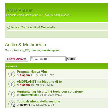
AMD Planet
Il pianeta verde: dove la tua CPU AMD si sente a casa...
Indice
‹
Tech
‹
Audio & Multimedia
Audio & Multimedia
Moderatori:
cb_123
,
thrantir
,
tonertemplum
Scrivi un nuovo
argomento
ANNUNCI
Progetto Nuova Vita
di
Aragorn
il 19 giu 2010, 13:42
AMDPLANET ha bisogno di te
di
Aragorn
il 03 ott 2009, 13:47
Aggiunta tag [risolto] ai topic con soluzione
di
tonertemplum
il 08 set 2009, 07:23
Topic di rilievo della sezione
di
diegofio
il 02 lug 2008, 12:38