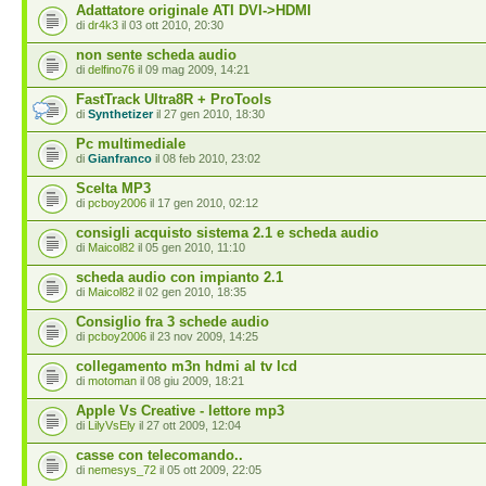
Adattatore originale ATI DVI->HDMI
di
dr4k3
il 03 ott 2010, 20:30
non sente scheda audio
di
delfino76
il 09 mag 2009, 14:21
FastTrack Ultra8R + ProTools
di
Synthetizer
il 27 gen 2010, 18:30
Pc multimediale
di
Gianfranco
il 08 feb 2010, 23:02
Scelta MP3
di
pcboy2006
il 17 gen 2010, 02:12
consigli acquisto sistema 2.1 e scheda audio
di
Maicol82
il 05 gen 2010, 11:10
scheda audio con impianto 2.1
di
Maicol82
il 02 gen 2010, 18:35
Consiglio fra 3 schede audio
di
pcboy2006
il 23 nov 2009, 14:25
collegamento m3n hdmi al tv lcd
di
motoman
il 08 giu 2009, 18:21
Apple Vs Creative - lettore mp3
di
LilyVsEly
il 27 ott 2009, 12:04
casse con telecomando..
di
nemesys_72
il 05 ott 2009, 22:05