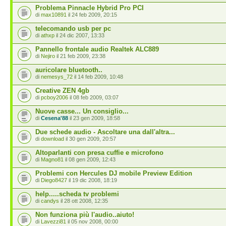
Problema Pinnacle Hybrid Pro PCI
di
max10891
il 24 feb 2009, 20:15
telecomando usb per pc
di
athxp
il 24 dic 2007, 13:33
Pannello frontale audio Realtek ALC889
di
Nejiro
il 21 feb 2009, 23:38
auricolare bluetooth..
di
nemesys_72
il 14 feb 2009, 10:48
Creative ZEN 4gb
di
pcboy2006
il 08 feb 2009, 03:07
Nuove casse... Un consiglio...
di
Cesena'88
il 23 gen 2009, 18:58
Due schede audio - Ascoltare una dall'altra...
di
download
il 30 gen 2009, 20:57
Altoparlanti con presa cuffie e microfono
di
Magno81
il 08 gen 2009, 12:43
Problemi con Hercules DJ mobile Preview Edition
di
Diego8427
il 19 dic 2008, 18:19
help.....scheda tv problemi
di
candys
il 28 ott 2008, 12:35
Non funziona più l'audio..aiuto!
di
Lavezzi81
il 05 nov 2008, 00:00