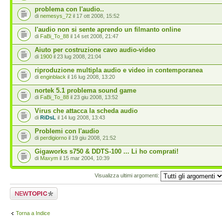
problema con l'audio..
di
nemesys_72
il 17 ott 2008, 15:52
l'audio non si sente aprendo un filmanto online
di
FaBi_To_88
il 14 set 2008, 21:47
Aiuto per costruzione cavo audio-video
di
1900
il 23 lug 2008, 21:04
riproduzione multipla audio e video in contemporanea
di
enginblack
il 16 lug 2008, 13:20
nortek 5.1 problema sound game
di
FaBi_To_88
il 23 giu 2008, 13:52
Virus che attacca la scheda audio
di
RiDsL
il 14 lug 2008, 13:43
Problemi con l'audio
di
perdigiorno
il 19 giu 2008, 21:52
Gigaworks s750 & DDTS-100 ... Li ho comprati!
di
Maxym
il 15 mar 2004, 10:39
Visualizza ultimi argomenti:
Scrivi un nuovo
argomento
Torna a Indice