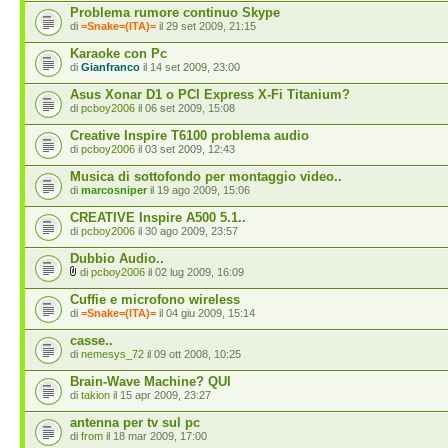
Problema rumore continuo Skype
di
=Snake=(ITA)=
il 29 set 2009, 21:15
Karaoke con Pc
di
Gianfranco
il 14 set 2009, 23:00
Asus Xonar D1 o PCI Express X-Fi Titanium?
di
pcboy2006
il 06 set 2009, 15:08
Creative Inspire T6100 problema audio
di
pcboy2006
il 03 set 2009, 12:43
Musica di sottofondo per montaggio video..
di
marcosniper
il 19 ago 2009, 15:06
CREATIVE Inspire A500 5.1..
di
pcboy2006
il 30 ago 2009, 23:57
Dubbio Audio..
di
pcboy2006
il 02 lug 2009, 16:09
Cuffie e microfono wireless
di
=Snake=(ITA)=
il 04 giu 2009, 15:14
casse..
di
nemesys_72
il 09 ott 2008, 10:25
Brain-Wave Machine? QUI
di
takion
il 15 apr 2009, 23:27
antenna per tv sul pc
di
from
il 18 mar 2009, 17:00