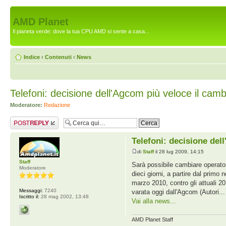
AMD Planet
Il pianeta verde: dove la tua CPU AMD si sente a casa...
Indice
‹
Contenuti
‹
News
Telefoni: decisione dell'Agcom più veloce il camb
Moderatore:
Redazione
Rispondi al
messaggio
Telefoni: decisione del
di
Staff
il 28 lug 2009, 14:15
Staff
Sarà possibile cambiare operator
Moderatore
dieci giorni, a partire dal primo
marzo 2010, contro gli attuali 20 
Messaggi:
7240
varata oggi dall'Agcom (Autori...
Iscritto il:
28 mag 2002, 13:48
Vai alla news...
AMD Planet Staff