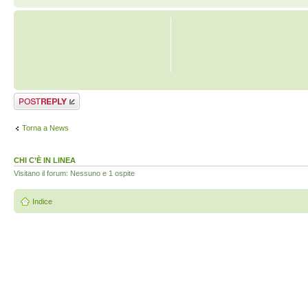
Rispondi al
messaggio
Torna a News
CHI C’È IN LINEA
Visitano il forum: Nessuno e 1 ospite
Indice