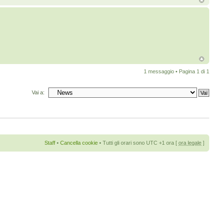
1 messaggio • Pagina
1
di
1
Vai a:
Staff
•
Cancella cookie
• Tutti gli orari sono UTC +1 ora [
ora legale
]