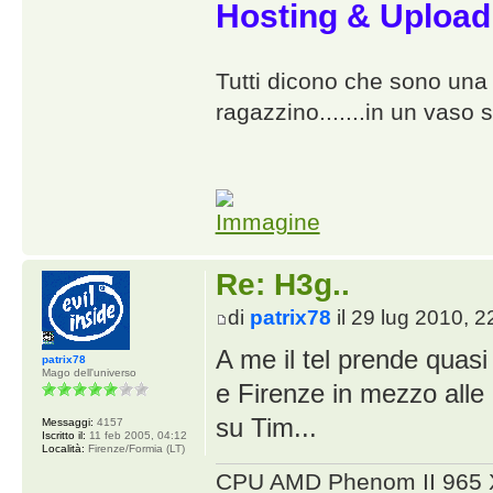
Hosting & Upload
Tutti dicono che sono una p
ragazzino.......in un vaso s
Re: H3g..
di
patrix78
il 29 lug 2010, 2
A me il tel prende quas
patrix78
Mago dell'universo
e Firenze in mezzo alle 
su Tim...
Messaggi:
4157
Iscritto il:
11 feb 2005, 04:12
Località:
Firenze/Formia (LT)
CPU AMD Phenom II 965 