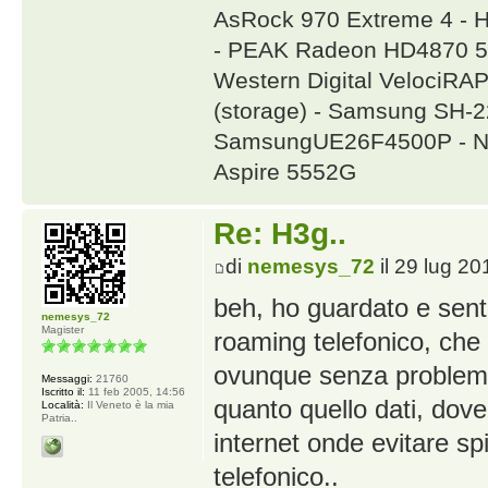
AsRock 970 Extreme 4 - 
- PEAK Radeon HD4870 5
Western Digital VelociR
(storage) - Samsung SH
SamsungUE26F4500P - NA
Aspire 5552G
Re: H3g..
di
nemesys_72
il 29 lug 20
beh, ho guardato e senti
nemesys_72
Magister
roaming telefonico, che 
ovunque senza problemi
Messaggi:
21760
Iscritto il:
11 feb 2005, 14:56
quanto quello dati, dov
Località:
Il Veneto è la mia
Patria..
internet onde evitare sp
telefonico..