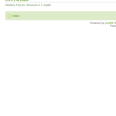
CHI C’È IN LINEA
Visitano il forum: Nessuno e 1 ospite
Indice
Powered by
phpBB
©
Trad