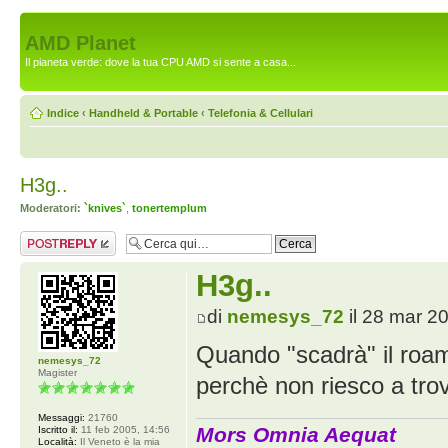
AMD Planet
Il pianeta verde: dove la tua CPU AMD si sente a casa...
Indice
‹
Handheld & Portable
‹
Telefonia & Cellulari
H3g..
Moderatori:
`knives`
,
tonertemplum
Rispondi al
messaggio
H3g..
di
nemesys_72
il 28 mar 2
Quando "scadrà" il roamin
nemesys_72
Magister
perchè non riesco a trov
Messaggi:
21760
Mors Omnia Aequat
Iscritto il:
11 feb 2005, 14:56
Località:
Il Veneto è la mia