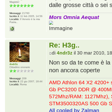
Magister
dalle grosse città o sei 
Messaggi:
21760
Mors Omnia Aequat
Iscritto il:
11 feb 2005, 14:56
Località:
Il Veneto è la mia
Patria..
Re: H3g..
di
4ndr3z
il 30 mar 2010, 1
Non so da te come è la
4ndr3z
Cittadino onorario
non ancora coperte
Messaggi:
209
AMD Athlon 64 X2 4200+ 
Iscritto il:
22 giu 2007, 18:44
Località:
Roma
Gb PC3200 DDR @ 400MHz
572Mhz/RAM: 1127Mhz), 
STM3500320AS 500 Gb S
All cooled by Zalman