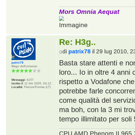
Mors Omnia Aequat
Re: H3g..
di
patrix78
il 29 lug 2010, 2
Basta stare attenti e non
patrix78
Mago dell'universo
loro... Io in oltre 4 an
rispetto a Vodafone ch
Messaggi:
4157
Iscritto il:
11 feb 2005, 04:12
Località:
Firenze/Formia (LT)
potrebbe farle concorre
come qualità del serviz
ma boh, con la 3 mi tro
tempo illimitato per soli
CPU AMD Phenom II 965 