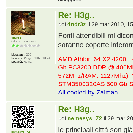
Re: H3g..
di
4ndr3z
il 29 mar 2010, 1
Fonti attendibili mi dico
4ndr3z
Cittadino onorario
saranno coperte intera
Messaggi:
209
AMD Athlon 64 X2 4200+ 
Iscritto il:
22 giu 2007, 18:44
Località:
Roma
Gb PC3200 DDR @ 400MHz
572Mhz/RAM: 1127Mhz), 
STM3500320AS 500 Gb S
All cooled by Zalman
Re: H3g..
di
nemesys_72
il 29 mar 2
le principali città son g
nemesys_72