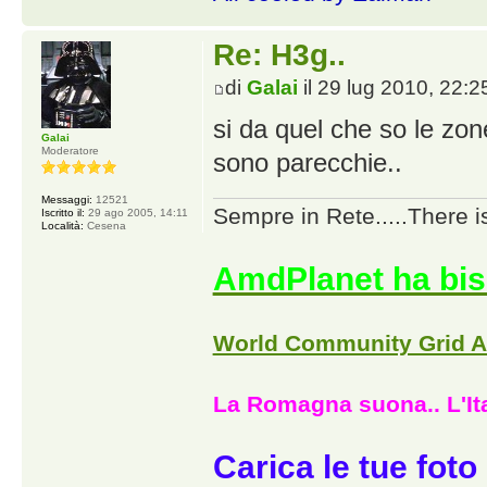
Re: H3g..
di
Galai
il 29 lug 2010, 22:2
si da quel che so le zon
Galai
Moderatore
sono parecchie..
Messaggi:
12521
Sempre in Rete.....There i
Iscritto il:
29 ago 2005, 14:11
Località:
Cesena
AmdPlanet ha bis
World Community Grid 
La Romagna suona.. L'Ita
Carica le tue foto