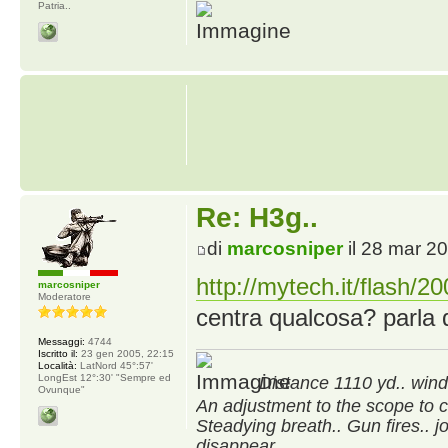
Patria..
Re: H3g..
di
marcosniper
il 28 mar 2
http://mytech.it/flash/20
marcosniper
Moderatore
centra qualcosa? parla 
Messaggi:
4744
Iscritto il:
23 gen 2005, 22:15
Località:
LatNord 45°:57'
LongEst 12°:30' "Sempre ed
Distance 1110 yd.. wind 
Ovunque"
An adjustment to the scope to 
Steadying breath.. Gun fires.. j
disappear