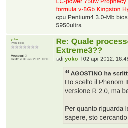
LC-power 750w Prophecy 
formula v-8Gb Kingston
cpu Pentium4 3.0-Mb bio
5950ultra
Re: Quale proces
yoko
Primi post..
Extreme3??
Messaggi:
3
di
yoko
il 02 apr 2012, 18:4
Iscritto il:
30 mar 2012, 10:00
AGOSTINO ha scritt
Ho scelto il Phenom I
versione R 2.0, ma be
Per quanto riguarda le 
sapere, sto cercando!