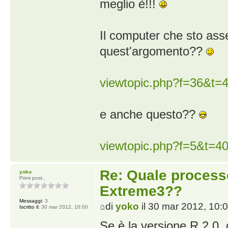
meglio è!!!
Il computer che sto asse
quest'argomento??
viewtopic.php?f=36&t=
e anche questo??
viewtopic.php?f=5&t=4
Re: Quale proces
yoko
Primi post..
Extreme3??
Messaggi:
3
di
yoko
il 30 mar 2012, 10:
Iscritto il:
30 mar 2012, 10:00
Se è la versione R 2.0, 