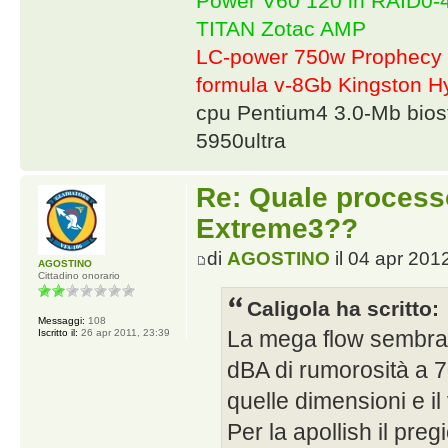
Power V60 120 in RAID0
TITAN Zotac AMP
LC-power 750w Prophecy 
formula v-8Gb Kingston
cpu Pentium4 3.0-Mb bio
5950ultra
Re: Quale proces
Extreme3??
di
AGOSTINO
il 04 apr 201
AGOSTINO
Cittadino onorario
Caligola ha scritto:
Messaggi:
108
La mega flow sembra b
Iscritto il:
26 apr 2011, 23:39
dBA di rumorosità a 
quelle dimensioni e il
Per la apollish il pre