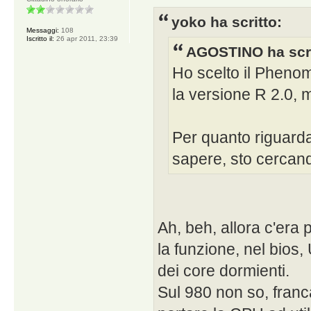
yoko ha scritto:
Messaggi:
108
Iscritto il:
26 apr 2011, 23:39
AGOSTINO ha scri
Ho scelto il Pheno
la versione R 2.0, 
Per quanto riguarda 
sapere, sto cercand
Ah, beh, allora c'era 
la funzione, nel bios
dei core dormienti.
Sul 980 non so, franc