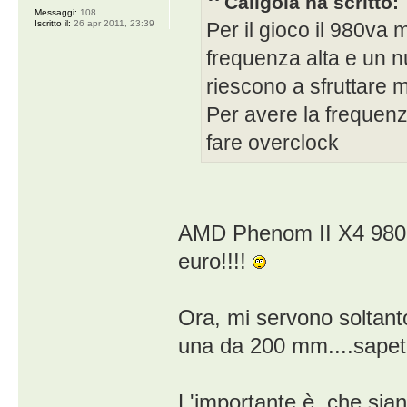
Caligola ha scritto:
Messaggi:
108
Per il gioco il 980va
Iscritto il:
26 apr 2011, 23:39
frequenza alta e un nu
riescono a sfruttare m
Per avere la frequenza 
fare overclock
AMD Phenom II X4 980 ag
euro!!!!
Ora, mi servono soltant
una da 200 mm....sapete
L'importante è, che sian