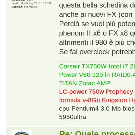
questa bella schedina da
Iscritto il:
06 lug 2008, 11:23
Località:
Piombino
anche ai nuovi FX (con i
Perciò se vuoi più poten
phenom II x6 o FX x8 qu
altrimenti il 980 è più c
Se fai overclock potrebb
Corsair TX750W-Intel i7
Power V60 120 in RAID0
TITAN Zotac AMP
LC-power 750w Prophecy 
formula v-8Gb Kingston
cpu Pentium4 3.0-Mb bio
5950ultra
Re: Quale proces