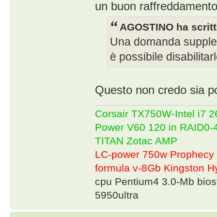
un buon raffreddament
AGOSTINO ha scritt
Una domanda suppleme
è possibile disabilita
Questo non credo sia p
Corsair TX750W-Intel i7
Power V60 120 in RAID0
TITAN Zotac AMP
LC-power 750w Prophecy 
formula v-8Gb Kingston
cpu Pentium4 3.0-Mb bio
5950ultra