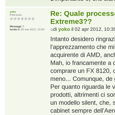
Re: Quale proces
yoko
Primi post..
Extreme3??
Messaggi:
3
di
yoko
il 02 apr 2012, 10:3
Iscritto il:
30 mar 2012, 10:00
Intanto desidero ringraz
l'apprezzamento che mi 
acquirente di AMD, anch
Mah, io francamente a qu
comprare un FX 8120, c
meno... Comunque, de g
Per quanto riguarda le 
prodotti, altrimenti ci 
un modello silent, che, 
cabinet sempre dell'Aer