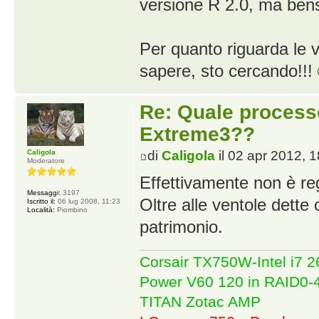
versione R 2.0, ma bens
Per quanto riguarda le ve
sapere, sto cercando!!!
Re: Quale proces
Extreme3??
Caligola
di
Caligola
il 02 apr 2012, 
Moderatore
Effettivamente non è re
Messaggi:
3197
Oltre alle ventole dette
Iscritto il:
06 lug 2008, 11:23
Località:
Piombino
patrimonio.
Corsair TX750W-Intel i7
Power V60 120 in RAID0
TITAN Zotac AMP