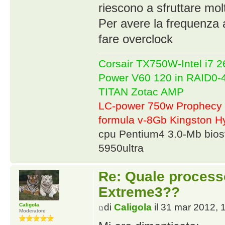
riescono a sfruttare molt
Per avere la frequenza al
fare overclock
Corsair TX750W-Intel i7
Power V60 120 in RAID0
TITAN Zotac AMP
LC-power 750w Prophecy 
formula v-8Gb Kingston
cpu Pentium4 3.0-Mb bio
5950ultra
Re: Quale proces
Extreme3??
Caligola
di
Caligola
il 31 mar 2012, 
Moderatore