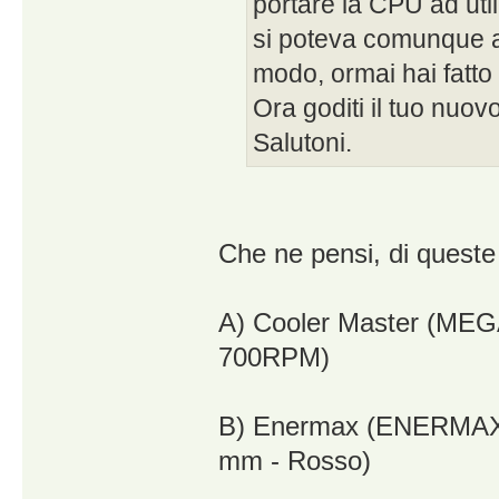
portare la CPU ad uti
si poteva comunque ac
modo, ormai hai fatto l
Ora goditi il tuo nuo
Salutoni.
Che ne pensi, di queste
A) Cooler Master (M
700RPM)
B) Enermax (ENERMAX 
mm - Rosso)