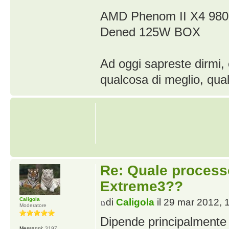
AMD Phenom II X4 980
Dened 125W BOX
Ad oggi sapreste dirmi,
qualcosa di meglio, qua
Re: Quale proces
Extreme3??
Caligola
di
Caligola
il 29 mar 2012, 
Moderatore
Dipende principalmente d
Messaggi:
3197