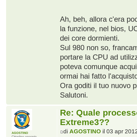
Ah, beh, allora c'era po
la funzione, nel bios, U
dei core dormienti.
Sul 980 non so, francame
portare la CPU ad utiliz
poteva comunque acquist
ormai hai fatto l'acquisto
Ora goditi il tuo nuovo 
Salutoni.
Re: Quale proces
Extreme3??
di
AGOSTINO
il 03 apr 201
AGOSTINO
Cittadino onorario