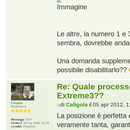
Le altre, la numero 1 e 
sembra, dovrebbe and
Una domanda supplement
possibile disabilitarlo??
Re: Quale proces
Extreme3??
Caligola
di
Caligola
il 05 apr 2012, 1
Moderatore
La posizione è perfetta 
Messaggi:
3197
veramente tanta, garante
Iscritto il:
06 lug 2008, 11:23
Località:
Piombino