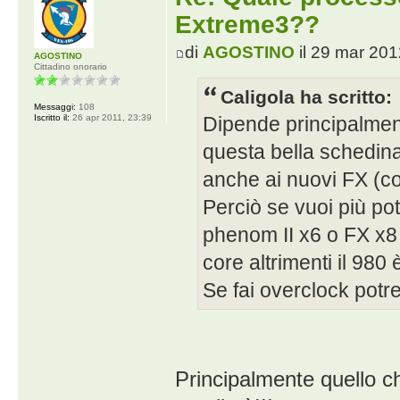
Extreme3??
di
AGOSTINO
il 29 mar 201
AGOSTINO
Cittadino onorario
Caligola ha scritto:
Messaggi:
108
Dipende principalmente
Iscritto il:
26 apr 2011, 23:39
questa bella schedina
anche ai nuovi FX (con
Perciò se vuoi più pot
phenom II x6 o FX x8 
core altrimenti il 980 
Se fai overclock potr
Principalmente quello ch