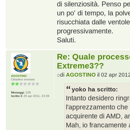
di silenziosità. Penso p
un po' di tempo, la polve
risucchiata dalle ventol
progressivamente.
Saluti.
Re: Quale proces
Extreme3??
di
AGOSTINO
il 02 apr 201
AGOSTINO
Cittadino onorario
yoko ha scritto:
Messaggi:
108
Intanto desidero ringr
Iscritto il:
26 apr 2011, 23:39
l'apprezzamento che m
acquirente di AMD, an
Mah, io francamente a 