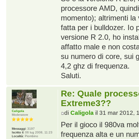
processore AMD, quindi 
momento); altrimenti la 
fatta per i bulldozer. I
versione R 2.0, ho inst
affatto male e non cost
su numero di core, sui g
4,2 ghz di frequenza.
Saluti.
Re: Quale proces
Extreme3??
Caligola
di
Caligola
il 31 mar 2012, 
Moderatore
Per il gioco il 980va mo
Messaggi:
3197
frequenza alta e un nume
Iscritto il:
06 lug 2008, 11:23
Località:
Piombino