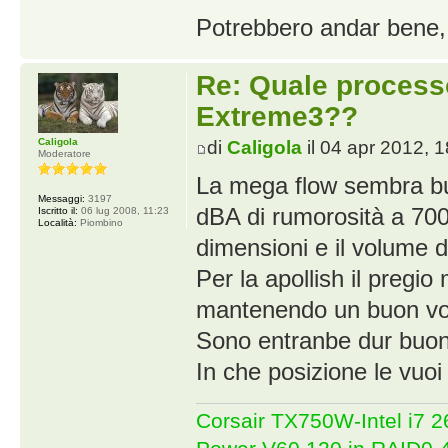
Potrebbero andar bene,
Re: Quale proces
Extreme3??
Caligola
di
Caligola
il 04 apr 2012, 
Moderatore
La mega flow sembra buo
Messaggi:
3197
dBA di rumorosità a 700
Iscritto il:
06 lug 2008, 11:23
Località:
Piombino
dimensioni e il volume d
Per la apollish il pregio
mantenendo un buon volu
Sono entranbe dur buon
In che posizione le vuo
Corsair TX750W-Intel i7