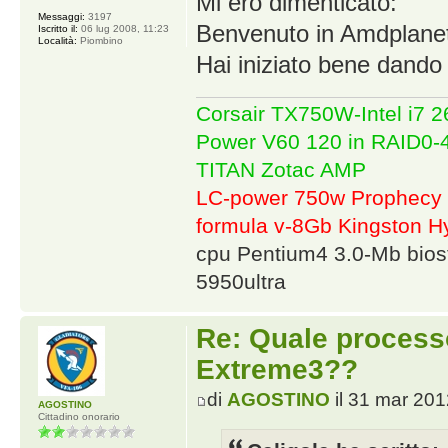
Mi ero dimenticato:
Messaggi:
3197
Benvenuto in Amdplanet
Iscritto il:
06 lug 2008, 11:23
Località:
Piombino
Hai iniziato bene dando 
Corsair TX750W-Intel i7
Power V60 120 in RAID0
TITAN Zotac AMP
LC-power 750w Prophecy 
formula v-8Gb Kingston
cpu Pentium4 3.0-Mb bio
5950ultra
Re: Quale proces
Extreme3??
di
AGOSTINO
il 31 mar 201
AGOSTINO
Cittadino onorario