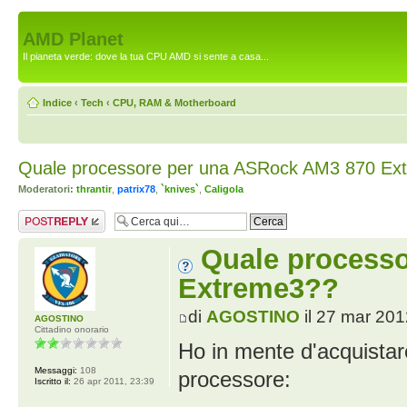
AMD Planet
Il pianeta verde: dove la tua CPU AMD si sente a casa...
Indice
‹
Tech
‹
CPU, RAM & Motherboard
Quale processore per una ASRock AM3 870 Ex
Moderatori:
thrantir
,
patrix78
,
`knives`
,
Caligola
Rispondi al
messaggio
Quale process
Extreme3??
di
AGOSTINO
il 27 mar 201
AGOSTINO
Cittadino onorario
Ho in mente d'acquist
Messaggi:
108
processore:
Iscritto il:
26 apr 2011, 23:39