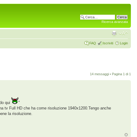
Ricerca avanzata
FAQ
Iscriviti
Login
14 messaggi • Pagina
1
di
1
edo qui
"
 una tv Full HD che ha come risoluzione 1940x1200.Tengo anche
ene la risoluzione.