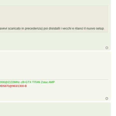
vevi scaricato in precedenza) poi disistalli i vecchi e rilanci il nuovo setup.
GT 2000@2133MHz cl9-GTX TITAN Zotac AMP
z-HD5870@963/1300-B