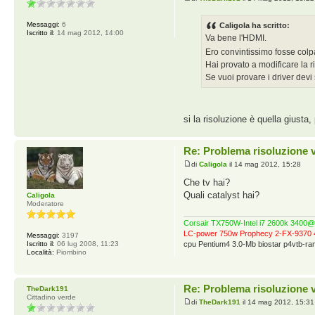
Messaggi:
6
Caligola ha scritto:
Iscritto il:
14 mag 2012, 14:00
Va bene l'HDMI.
Ero convintissimo fosse col
Hai provato a modificare la r
Se vuoi provare i driver devi 
si la risoluzione è quella giusta,
Re: Problema risoluzione 
di
Caligola
il 14 mag 2012, 15:28
Che tv hai?
Quali catalyst hai?
Caligola
Moderatore
Corsair TX750W-Intel i7 2600k 340
LC-power 750w Prophecy 2-FX-9370 
Messaggi:
3197
Iscritto il:
06 lug 2008, 11:23
cpu Pentium4 3.0-Mb biostar p4vtb-
Località:
Piombino
Re: Problema risoluzione 
TheDark191
Cittadino verde
di
TheDark191
il 14 mag 2012, 15:31