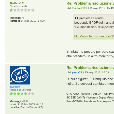
Re: Problema risoluzione 
TheDark191
Cittadino verde
di
TheDark191
il 15 mag 2012, 15:49
Messaggi:
6
patrix78 ha scritto:
Iscritto il:
14 mag 2012, 14:00
Leggendo il PDF del manuale
"Le impostazioni di Impostaz
http://www.hannspree.com/9
Si infatti ho provato per puro ca
che prenderò un altro monitor tv
Re: Problema risoluzione 
di
patrix78
il 15 mag 2012, 16:03
Di nulla figurati... Tranquillo c
nulla. Se dovessi cambiare mon
patrix78
Mago dell'universo
CPU AMD Phenom II 965 X4 - CM Hy
3K SSD (Win7) - Western Digital V
Messaggi:
4157
Pro MV5020 - Notebook Acer Aspire 
Iscritto il:
11 feb 2005, 04:12
Località:
Firenze/Formia (LT)