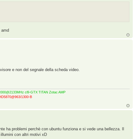
to amd
visore e non del segnale della scheda video.
GT 2000@2133MHz cl9-GTX TITAN Zotac AMP
z-HD5870@963/1300-B
te ha problemi perchè con ubuntu funziona e si vede una bellezza. Il
llumini con altri motivi xD