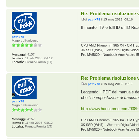
Re: Problema risoluzione 
di
patrix78
il 15 mag 2012, 08:16
Il monitor TV è fullHD o HD Re
patrix78
Mago dell'universo
CPU AMD Phenom II 965 X4 - CM Hy
3K SSD (Win7) - Western Digital V
Messaggi:
4157
Pro MV5020 - Notebook Acer Aspire 
Iscritto il:
11 feb 2005, 04:12
Località:
Firenze/Formia (LT)
Re: Problema risoluzione 
di
patrix78
il 15 mag 2012, 11:32
Leggendo il PDF del manuale del
che
"Le impostazioni di Imposta
patrix78
Mago dell'universo
http://www.hannspree.com/938F
Messaggi:
4157
CPU AMD Phenom II 965 X4 - CM Hy
Iscritto il:
11 feb 2005, 04:12
3K SSD (Win7) - Western Digital V
Località:
Firenze/Formia (LT)
Pro MV5020 - Notebook Acer Aspire 