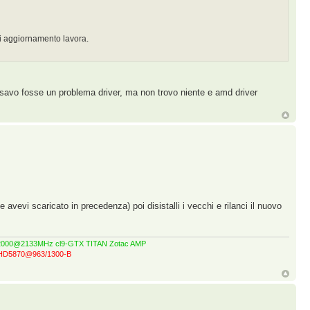
di aggiornamento lavora.
nsavo fosse un problema driver, ma non trovo niente e amd driver
 avevi scaricato in precedenza) poi disistalli i vecchi e rilanci il nuovo
GT 2000@2133MHz cl9-GTX TITAN Zotac AMP
z-HD5870@963/1300-B