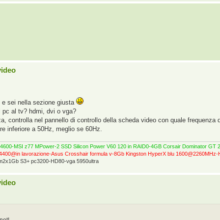
video
t e sei nella sezione giusta
l pc al tv? hdmi, dvi o vga?
za, controlla nel pannello di controllo della scheda video con quale frequenza 
e inferiore a 50Hz, meglio se 60Hz.
0@4600-MSI z77 MPower-2 SSD Silicon Power V60 120 in RAID0-4GB Corsair Dominator 
4400@in lavorazione-Asus Crosshair formula v-8Gb Kingston HyperX blu 1600@2260MH
ram2x1Gb S3+ pc3200-HD80-vga 5950ultra
video
net!