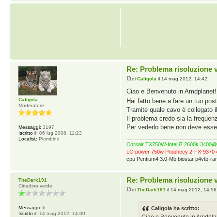
Re: Problema risoluzione 
di
Caligola
il 14 mag 2012, 14:42
Ciao e Benvenuto in Amdplanet!
Caligola
Hai fatto bene a fare un tuo pos
Moderatore
Tramite quale cavo è collegato i
Il problema credo sia la frequen
Per vederlo bene non deve esser
Messaggi:
3197
Iscritto il:
06 lug 2008, 11:23
Località:
Piombino
Corsair TX750W-Intel i7 2600k 340
LC-power 750w Prophecy 2-FX-9370 
cpu Pentium4 3.0-Mb biostar p4vtb-
Re: Problema risoluzione 
TheDark191
Cittadino verde
di
TheDark191
il 14 mag 2012, 14:56
Messaggi:
6
Caligola ha scritto:
Iscritto il:
14 mag 2012, 14:00
Ciao e Benvenuto in Amdpla