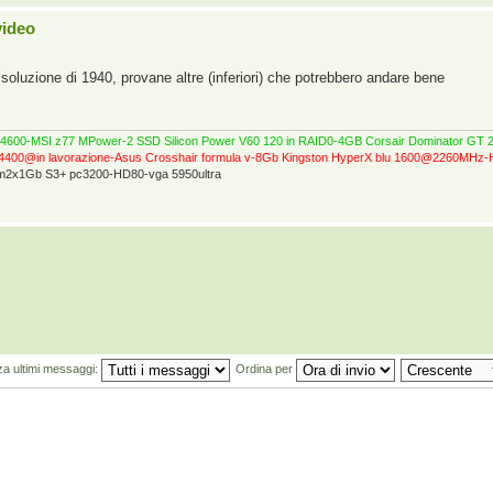
video
risoluzione di 1940, provane altre (inferiori) che potrebbero andare bene
0@4600-MSI z77 MPower-2 SSD Silicon Power V60 120 in RAID0-4GB Corsair Dominator 
4400@in lavorazione-Asus Crosshair formula v-8Gb Kingston HyperX blu 1600@2260MH
ram2x1Gb S3+ pc3200-HD80-vga 5950ultra
za ultimi messaggi:
Ordina per