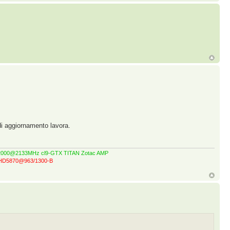
di aggiornamento lavora.
GT 2000@2133MHz cl9-GTX TITAN Zotac AMP
z-HD5870@963/1300-B