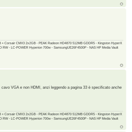
GB + Corsair CMX3 2x2GB - PEAK Radeon HD4870 512MB GDDR5 - Kingston HyperX
 DVD RW - LC-POWER Hyperion 700w - SamsungUE26F4500P - NAS HP Media Vault
il cavo VGA e non HDMI, anzi leggendo a pagina 33 è specificato anche
GB + Corsair CMX3 2x2GB - PEAK Radeon HD4870 512MB GDDR5 - Kingston HyperX
 DVD RW - LC-POWER Hyperion 700w - SamsungUE26F4500P - NAS HP Media Vault