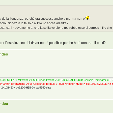
pa della frequenza, perché era successo anche a me, ma non è
isolouzione? te lo fa solo a 1940 o anche ad altre?
scaricarli nuovamente anche la solita versione (potrebbe essersi corrotto il file che a
 per l'installazione dei driver non è possibile perchè ho formattato il pc xD
video
0@4600-MSI z77 MPower-2 SSD Silicon Power V60 120 in RAID0-4GB Corsair Dominator 
4400@in lavorazione-Asus Crosshair formula v-8Gb Kingston HyperX blu 1600@2260MH
ram2x1Gb S3+ pc3200-HD80-vga 5950ultra
video