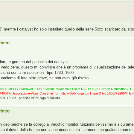
entre i catalyst ho solo installato quello della serie 5xxx scaricato dal si
video
lore, e gamma dal pannello dei catalyst.
a vedo bene, questo mi convince che è un problema di visualizzazione del tele
nche con altre risoluzioni, tipo 1280, 1600.
rdiamo di fare altre prove, se non avrai già risolto.
0@4600-MSI z77 MPower-2 SSD Silicon Power V60 120 in RAID0-4GB Corsair Dominator 
4400@in lavorazione-Asus Crosshair formula v-8Gb Kingston HyperX blu 1600@2260MH
ram2x1Gb S3+ pc3200-HD80-vga 5950ultra
video
video perchè se la collego al vecchio monitor funziona benissimo e sicuramen
 il driver della tv che non viene riconosciuto...a meno che qualcuno non mi i