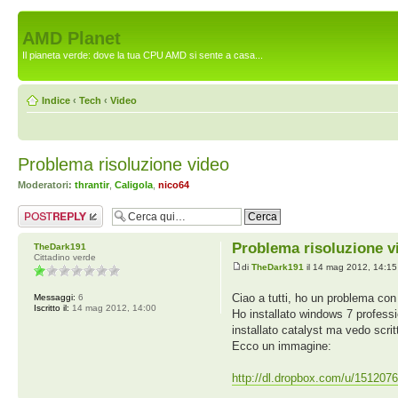
AMD Planet
Il pianeta verde: dove la tua CPU AMD si sente a casa...
Indice
‹
Tech
‹
Video
Problema risoluzione video
Moderatori:
thrantir
,
Caligola
,
nico64
Rispondi al
messaggio
Problema risoluzione v
TheDark191
Cittadino verde
di
TheDark191
il 14 mag 2012, 14:15
Ciao a tutti, ho un problema con
Messaggi:
6
Iscritto il:
14 mag 2012, 14:00
Ho installato windows 7 profes
installato catalyst ma vedo scr
Ecco un immagine:
http://dl.dropbox.com/u/151207