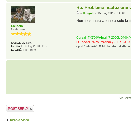
Re: Problema risoluzione 
di
Caligola
il 15 mag 2012, 16:43
Non ti ostinare a tenere solo la 
Caligola
Moderatore
Corsair TX750W-Intel i7 2600k 340
LC-power 750w Prophecy 2-FX-9370 
Messaggi:
3197
Iscritto il:
06 lug 2008, 11:23
cpu Pentium4 3.0-Mb biostar p4vtb-
Località:
Piombino
Visualiz
Rispondi al
messaggio
Torna a Video