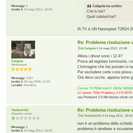
Messaggi:
6
Caligola ha scritto:
Iscritto il:
14 mag 2012, 14:00
Che tv hai?
Quali catalyst hai?
lA TV è UN Hannspree T281H 28" m
Re: Problema risoluzione 
di
Caligola
il 14 mag 2012, 15:49
Allora i driver sono i 12.4?
Prova ad regolare luminosità, co
Caligola
Moderatore
L'immagine che hai postato io l
Per escludere certe cose prova a
Ora devo uscire, appena torno gua
Messaggi:
3197
Iscritto il:
06 lug 2008, 11:23
Località:
Piombino
Corsair TX750W-Intel i7 2600k 340
LC-power 750w Prophecy 2-FX-9370 
cpu Pentium4 3.0-Mb biostar p4vtb-
Re: Problema risoluzione 
TheDark191
Cittadino verde
di
TheDark191
il 14 mag 2012, 16:02
non è un problema della scheda 
Messaggi:
6
problema è windows e sicuramente
Iscritto il:
14 mag 2012, 14:00