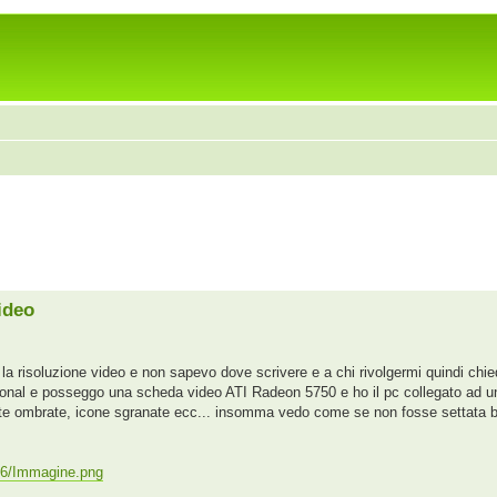
ideo
 la risoluzione video e non sapevo dove scrivere e a chi rivolgermi quindi chi
sional e posseggo una scheda video ATI Radeon 5750 e ho il pc collegato ad
itte ombrate, icone sgranate ecc... insomma vedo come se non fosse settata b
66/Immagine.png