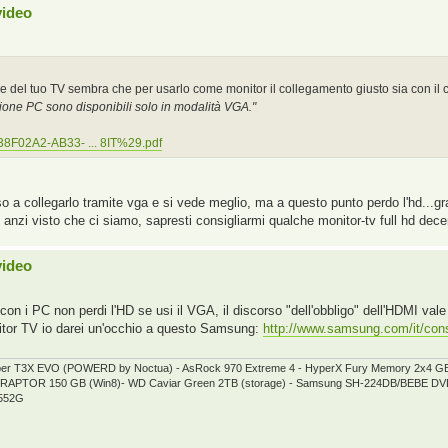
video
 del tuo TV sembra che per usarlo come monitor il collegamento giusto sia con il
ione PC sono disponibili solo in modalità VGA."
38F02A2-AB33- ... 8IT%29.pdf
so a collegarlo tramite vga e si vede meglio, ma a questo punto perdo l'hd...graz
, anzi visto che ci siamo, sapresti consigliarmi qualche monitor-tv full hd dec
video
he con i PC non perdi l'HD se usi il VGA, il discorso "dell'obbligo" dell'HDMI va
itor TV io darei un'occhio a questo Samsung:
http://www.samsung.com/it/co
per T3X EVO (POWERD by Noctua) - AsRock 970 Extreme 4 - HyperX Fury Memory 2x4 
elociRAPTOR 150 GB (Win8)- WD Caviar Green 2TB (storage) - Samsung SH-224DB/BEBE
5552G