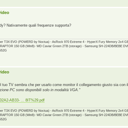
video
ady? Nativamente quali frequenze supporta?
per T3X EVO (POWERD by Noctua) - AsRock 970 Extreme 4 - HyperX Fury Memory 2x4 
elociRAPTOR 150 GB (Win8)- WD Caviar Green 2TB (storage) - Samsung SH-224DB/BEBE
5552G
video
 tuo TV sembra che per usarlo come monitor il collegamento giusto sia con 
zione PC sono disponibili solo in modalità VGA."
02A2-AB33- ... 8IT%29.pdf
per T3X EVO (POWERD by Noctua) - AsRock 970 Extreme 4 - HyperX Fury Memory 2x4 
elociRAPTOR 150 GB (Win8)- WD Caviar Green 2TB (storage) - Samsung SH-224DB/BEBE
5552G