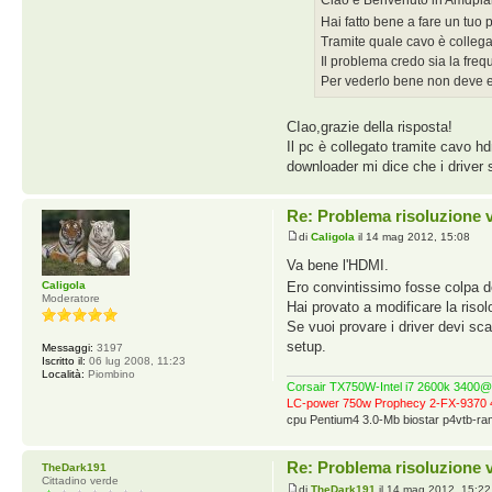
Hai fatto bene a fare un tuo 
Tramite quale cavo è collegat
Il problema credo sia la fre
Per vederlo bene non deve e
CIao,grazie della risposta!
Il pc è collegato tramite cavo h
downloader mi dice che i driver s
Re: Problema risoluzione 
di
Caligola
il 14 mag 2012, 15:08
Va bene l'HDMI.
Caligola
Ero convintissimo fosse colpa 
Moderatore
Hai provato a modificare la riso
Se vuoi provare i driver devi sca
setup.
Messaggi:
3197
Iscritto il:
06 lug 2008, 11:23
Località:
Piombino
Corsair TX750W-Intel i7 2600k 340
LC-power 750w Prophecy 2-FX-9370 
cpu Pentium4 3.0-Mb biostar p4vtb-
Re: Problema risoluzione 
TheDark191
Cittadino verde
di
TheDark191
il 14 mag 2012, 15:22