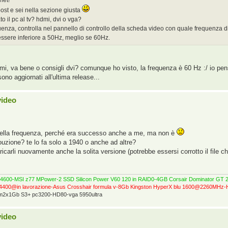
post e sei nella sezione giusta
o il pc al tv? hdmi, dvi o vga?
quenza, controlla nel pannello di controllo della scheda video con quale frequenza 
ssere inferiore a 50Hz, meglio se 60Hz.
dmi, va bene o consigli dvi? comunque ho visto, la frequenza è 60 Hz :/ io pe
ono aggiornati all'ultima release...
video
della frequenza, perché era successo anche a me, ma non è
louzione? te lo fa solo a 1940 o anche ad altre?
ricarli nuovamente anche la solita versione (potrebbe essersi corrotto il file che
0@4600-MSI z77 MPower-2 SSD Silicon Power V60 120 in RAID0-4GB Corsair Dominator 
4400@in lavorazione-Asus Crosshair formula v-8Gb Kingston HyperX blu 1600@2260MH
ram2x1Gb S3+ pc3200-HD80-vga 5950ultra
video