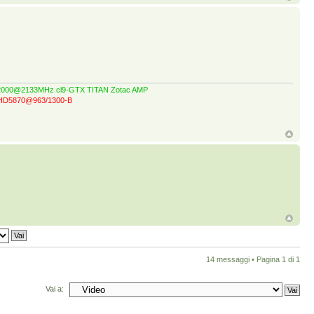
GT 2000@2133MHz cl9-GTX TITAN Zotac AMP
z-HD5870@963/1300-B
14 messaggi • Pagina
1
di
1
Vai a: