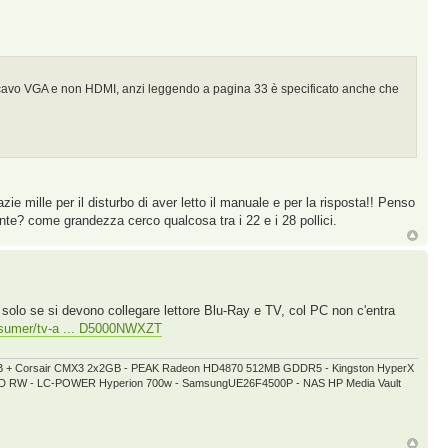
 cavo VGA e non HDMI, anzi leggendo a pagina 33 è specificato anche che
ie mille per il disturbo di aver letto il manuale e per la risposta!! Penso
ente? come grandezza cerco qualcosa tra i 22 e i 28 pollici.
le solo se si devono collegare lettore Blu-Ray e TV, col PC non c'entra
nsumer/tv-a ... D5000NWXZT
GB + Corsair CMX3 2x2GB - PEAK Radeon HD4870 512MB GDDR5 - Kingston HyperX
 DVD RW - LC-POWER Hyperion 700w - SamsungUE26F4500P - NAS HP Media Vault