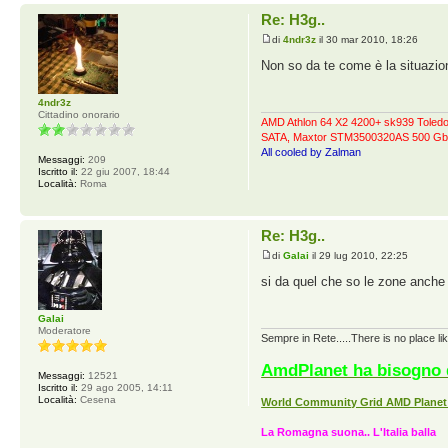
Re: H3g..
di
4ndr3z
il 30 mar 2010, 18:26
Non so da te come è la situazi
4ndr3z
Cittadino onorario
AMD Athlon 64 X2 4200+ sk939 Tole
SATA, Maxtor STM3500320AS 500 Gb
All cooled by Zalman
Messaggi:
209
Iscritto il:
22 giu 2007, 18:44
Località:
Roma
Re: H3g..
di
Galai
il 29 lug 2010, 22:25
si da quel che so le zone anche 
Galai
Moderatore
Sempre in Rete.....There is no place li
AmdPlanet ha bisogno d
Messaggi:
12521
Iscritto il:
29 ago 2005, 14:11
Località:
Cesena
World Community Grid AMD Planet
La Romagna suona.. L'Italia balla