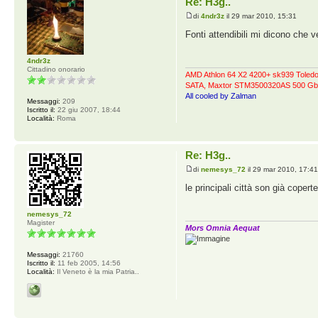
Re: H3g..
di
4ndr3z
il 29 mar 2010, 15:31
Fonti attendibili mi dicono che 
4ndr3z
Cittadino onorario
AMD Athlon 64 X2 4200+ sk939 Tole
SATA, Maxtor STM3500320AS 500 Gb
All cooled by Zalman
Messaggi:
209
Iscritto il:
22 giu 2007, 18:44
Località:
Roma
Re: H3g..
di
nemesys_72
il 29 mar 2010, 17:4
le principali città son già copert
nemesys_72
Magister
Mors Omnia Aequat
Messaggi:
21760
Iscritto il:
11 feb 2005, 14:56
Località:
Il Veneto è la mia Patria..