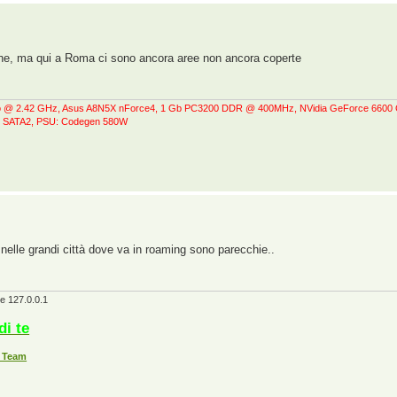
one, ma qui a Roma ci sono ancora aree non ancora coperte
do @ 2.42 GHz, Asus A8N5X nForce4, 1 Gb PC3200 DDR @ 400MHz, NVidia GeForce 660
 SATA2, PSU: Codegen 580W
nelle grandi città dove va in roaming sono parecchie..
ke 127.0.0.1
i te
 Team