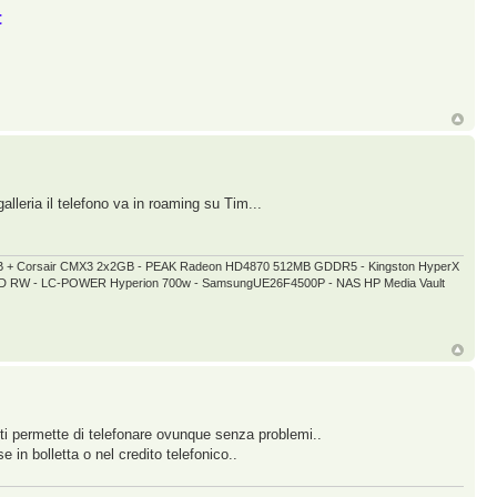
t
leria il telefono va in roaming su Tim...
GB + Corsair CMX3 2x2GB - PEAK Radeon HD4870 512MB GDDR5 - Kingston HyperX
 DVD RW - LC-POWER Hyperion 700w - SamsungUE26F4500P - NAS HP Media Vault
e ti permette di telefonare ovunque senza problemi..
in bolletta o nel credito telefonico..