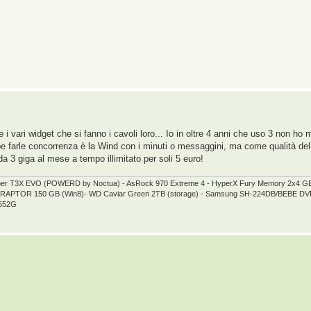
re i vari widget che si fanno i cavoli loro... Io in oltre 4 anni che uso 3 non
e farle concorrenza è la Wind con i minuti o messaggini, ma come qualità del
a 3 giga al mese a tempo illimitato per soli 5 euro!
per T3X EVO (POWERD by Noctua) - AsRock 970 Extreme 4 - HyperX Fury Memory 2x4 
elociRAPTOR 150 GB (Win8)- WD Caviar Green 2TB (storage) - Samsung SH-224DB/BEBE
5552G