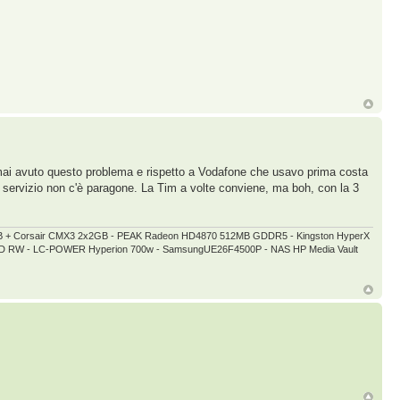
 ho mai avuto questo problema e rispetto a Vodafone che usavo prima costa
 servizio non c'è paragone. La Tim a volte conviene, ma boh, con la 3
GB + Corsair CMX3 2x2GB - PEAK Radeon HD4870 512MB GDDR5 - Kingston HyperX
 DVD RW - LC-POWER Hyperion 700w - SamsungUE26F4500P - NAS HP Media Vault