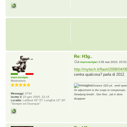
Re: H3g..
di
marcosniper
il 28 mar 2010, 23:51
http://mytech.it/flash/2008/04/08/
centra qualcosa? parla di 2012.
marcosniper
Moderatore
Distance 1110 yd.. wind speed
An adjustment to the scope to compensate..
Messaggi:
4744
Steadying breath.. Gun fires.. job is done.
Iscritto il:
23 gen 2005, 22:15
disappear
Località:
LatNord 45°:57' LongEst 12°:30'
"Sempre ed Ovunque"