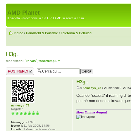
AMD Planet
Il pianeta verde: dove la tua CPU AMD si sente a casa...
Indice
‹
Handheld & Portable
‹
Telefonia & Cellulari
H3g..
Moderatori:
`knives`
,
tonertemplum
Rispondi al
messaggio
H3g..
di
nemesys_72
il 28 mar 2010, 20:5
Quando "scadrà" il roaming di tre 
perchè non riesco a trovare ques
nemesys_72
Magister
Mors Omnia Aequat
Messaggi:
21760
Iscritto il:
11 feb 2005, 14:56
Località:
Il Veneto è la mia Patria..