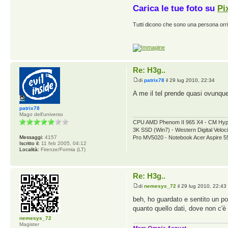
Carica le tue foto su
Pi
Tutti dicono che sono una persona orribi
Re: H3g..
di
patrix78
il 29 lug 2010, 22:34
A me il tel prende quasi ovunque
patrix78
Mago dell'universo
CPU AMD Phenom II 965 X4 - CM Hy
3K SSD (Win7) - Western Digital V
Messaggi:
4157
Pro MV5020 - Notebook Acer Aspire 
Iscritto il:
11 feb 2005, 04:12
Località:
Firenze/Formia (LT)
Re: H3g..
di
nemesys_72
il 29 lug 2010, 22:43
beh, ho guardato e sentito un po
quanto quello dati, dove non c'è 
nemesys_72
Magister