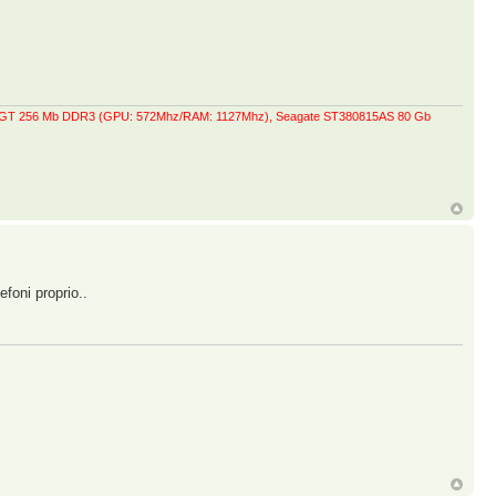
0 GT 256 Mb DDR3 (GPU: 572Mhz/RAM: 1127Mhz), Seagate ST380815AS 80 Gb
efoni proprio..