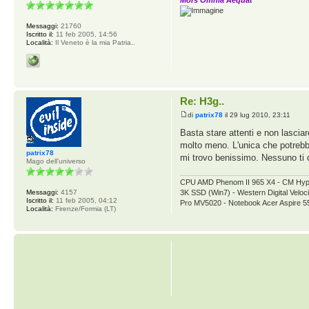
Mors Omnia Aequat
Messaggi:
21760
Iscritto il:
11 feb 2005, 14:56
Località:
Il Veneto è la mia Patria..
Re: H3g..
di
patrix78
il 29 lug 2010, 23:11
Basta stare attenti e non lascia
molto meno. L'unica che potrebb
patrix78
mi trovo benissimo. Nessuno ti d
Mago dell'universo
CPU AMD Phenom II 965 X4 - CM Hy
Messaggi:
4157
3K SSD (Win7) - Western Digital V
Iscritto il:
11 feb 2005, 04:12
Pro MV5020 - Notebook Acer Aspire 
Località:
Firenze/Formia (LT)