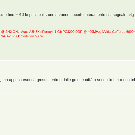
verso fine 2010 le principali zone saranno coperte interamente dal segnale h3g
do @ 2.42 GHz, Asus A8N5X nForce4, 1 Gb PC3200 DDR @ 400MHz, NVidia GeForce 660
 SATA2, PSU: Codegen 580W
1
e, ma appena esci da grossi centri o dalle grosse città o sei sotto tim o non tel