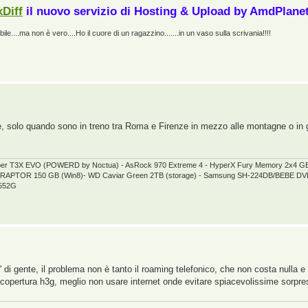
xDiff
il nuovo servizio di Hosting & Upload by AmdPlane
le....ma non è vero....Ho il cuore di un ragazzino.......in un vaso sulla scrivania!!!!
, solo quando sono in treno tra Roma e Firenze in mezzo alle montagne o in gal
per T3X EVO (POWERD by Noctua) - AsRock 970 Extreme 4 - HyperX Fury Memory 2x4 
elociRAPTOR 150 GB (Win8)- WD Caviar Green 2TB (storage) - Samsung SH-224DB/BEBE
5552G
' di gente, il problema non è tanto il roaming telefonico, che non costa nulla 
copertura h3g, meglio non usare internet onde evitare spiacevolissime sorprese 